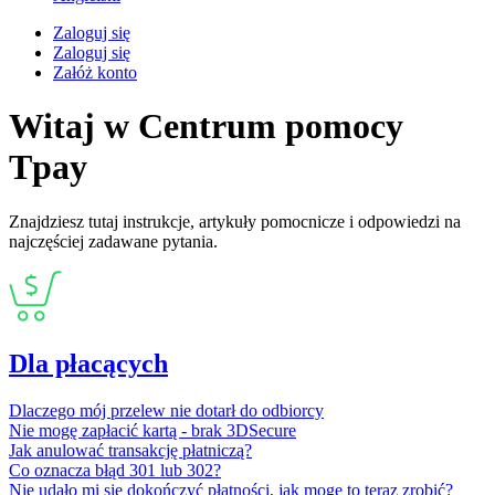
Zaloguj się
Zaloguj się
Załóż konto
Witaj w Centrum pomocy
Tpay
Znajdziesz tutaj instrukcje, artykuły pomocnicze i odpowiedzi na
najczęściej zadawane pytania.
Dla płacących
Dlaczego mój przelew nie dotarł do odbiorcy
Nie mogę zapłacić kartą - brak 3DSecure
Jak anulować transakcję płatniczą?
Co oznacza błąd 301 lub 302?
Nie udało mi się dokończyć płatności, jak mogę to teraz zrobić?