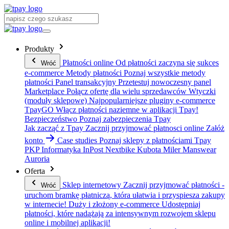
Produkty
Płatności online
Od płatności zaczyna się sukces
Wróć
e-commerce
Metody płatności
Poznaj wszystkie metody
płatności
Panel transakcyjny
Przetestuj nowoczesny panel
Marketplace
Połącz ofertę dla wielu sprzedawców
Wtyczki
(moduły sklepowe)
Najpopularniejsze pluginy e-commerce
TpayGO
Włącz płatności naziemne w aplikacji Tpay!
Bezpieczeństwo
Poznaj zabezpieczenia Tpay
Jak zacząć z Tpay
Zacznij przyjmować płatnosci online
Załóż
konto
Case studies
Poznaj sklepy z płatnościami Tpay
PKP Informatyka
InPost
Nextbike
Kubota
Miler Manswear
Auroria
Oferta
Sklep internetowy
Zacznij przyjmować płatności -
Wróć
uruchom bramkę płatniczą, która ułatwia i przyspiesza zakupy
w internecie!
Duży i złożony e-commerce
Udostępniaj
płatności, które nadążają za intensywnym rozwojem sklepu
online i mobilnej aplikacji!