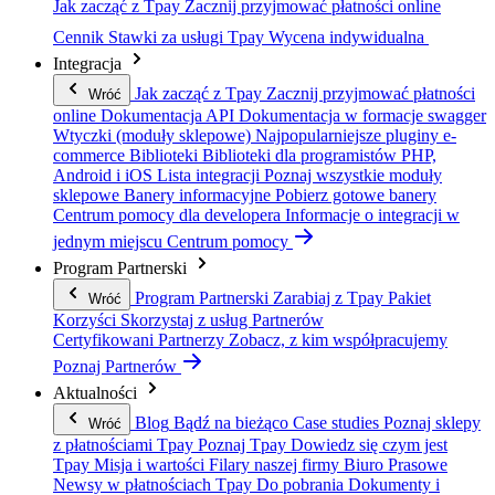
Jak zacząć z Tpay
Zacznij przyjmować płatności online
Cennik
Stawki za usługi Tpay
Wycena indywidualna
Integracja
Jak zacząć z Tpay
Zacznij przyjmować płatności
Wróć
online
Dokumentacja API
Dokumentacja w formacje swagger
Wtyczki (moduły sklepowe)
Najpopularniejsze pluginy e-
commerce
Biblioteki
Biblioteki dla programistów PHP,
Android i iOS
Lista integracji
Poznaj wszystkie moduły
sklepowe
Banery informacyjne
Pobierz gotowe banery
Centrum pomocy dla developera
Informacje o integracji w
jednym miejscu
Centrum pomocy
Program Partnerski
Program Partnerski
Zarabiaj z Tpay
Pakiet
Wróć
Korzyści
Skorzystaj z usług Partnerów
Certyfikowani Partnerzy
Zobacz, z kim współpracujemy
Poznaj Partnerów
Aktualności
Blog
Bądź na bieżąco
Case studies
Poznaj sklepy
Wróć
z płatnościami Tpay
Poznaj Tpay
Dowiedz się czym jest
Tpay
Misja i wartości
Filary naszej firmy
Biuro Prasowe
Newsy w płatnościach Tpay
Do pobrania
Dokumenty i