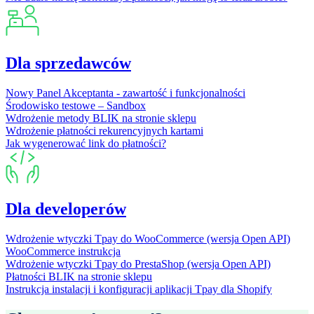
Dla sprzedawców
Nowy Panel Akceptanta - zawartość i funkcjonalności
Środowisko testowe – Sandbox
Wdrożenie metody BLIK na stronie sklepu
Wdrożenie płatności rekurencyjnych kartami
Jak wygenerować link do płatności?
Dla developerów
Wdrożenie wtyczki Tpay do WooCommerce (wersja Open API)
WooCommerce instrukcja
Wdrożenie wtyczki Tpay do PrestaShop (wersja Open API)
Płatności BLIK na stronie sklepu
Instrukcja instalacji i konfiguracji aplikacji Tpay dla Shopify