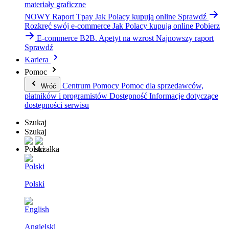
materiały graficzne
NOWY Raport Tpay
Jak Polacy kupują online
Sprawdź
Rozkręć swój e-commerce
Jak Polacy kupują online
Pobierz
E-commerce B2B. Apetyt na wzrost
Najnowszy raport
Sprawdź
Kariera
Pomoc
Centrum Pomocy
Pomoc dla sprzedawców,
Wróć
płatników i programistów
Dostępność
Informacje dotyczące
dostępności serwisu
Szukaj
Szukaj
Polski
Angielski