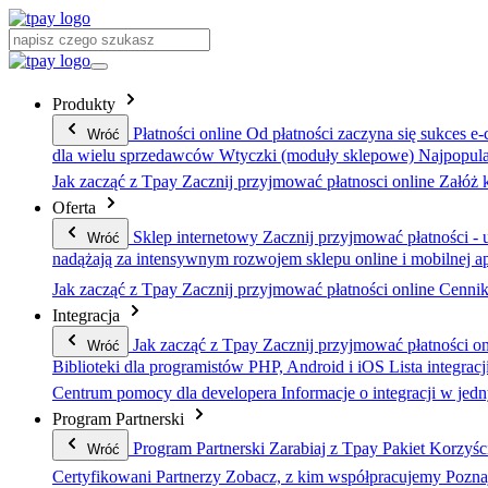
Produkty
Płatności online
Od płatności zaczyna się sukces e
Wróć
dla wielu sprzedawców
Wtyczki (moduły sklepowe)
Najpopula
Jak zacząć z Tpay
Zacznij przyjmować płatnosci online
Załóż 
Oferta
Sklep internetowy
Zacznij przyjmować płatności - u
Wróć
nadążają za intensywnym rozwojem sklepu online i mobilnej ap
Jak zacząć z Tpay
Zacznij przyjmować płatności online
Cenni
Integracja
Jak zacząć z Tpay
Zacznij przyjmować płatności on
Wróć
Biblioteki dla programistów PHP, Android i iOS
Lista integracj
Centrum pomocy dla developera
Informacje o integracji w je
Program Partnerski
Program Partnerski
Zarabiaj z Tpay
Pakiet Korzyśc
Wróć
Certyfikowani Partnerzy
Zobacz, z kim współpracujemy
Pozna