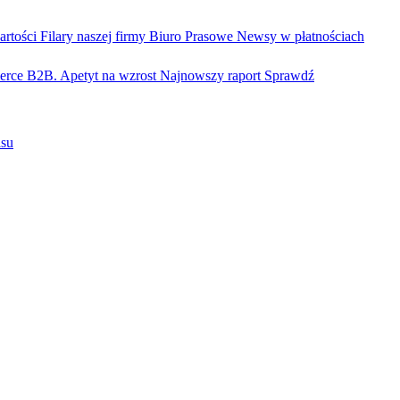
artości
Filary naszej firmy
Biuro Prasowe
Newsy w płatnościach
rce B2B. Apetyt na wzrost
Najnowszy raport
Sprawdź
isu