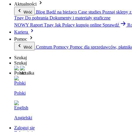
Aktualności
Blog
Bądź na bieżąco
Case studies
Poznaj sklepy z
Wróć
Tpay
Do pobrania
Dokumenty i materiały graficzne
NOWY Raport Tpay
Jak Polacy kupują online
Sprawdź
Ro
Kariera
Pomoc
Centrum Pomocy
Pomoc dla sprzedawców, płatnik
Wróć
Szukaj
Szukaj
Polski
Angielski
Zaloguj się