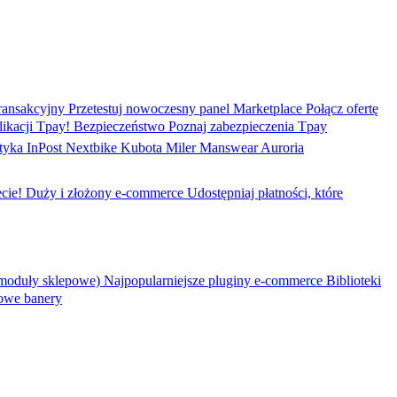
ransakcyjny
Przetestuj nowoczesny panel
Marketplace
Połącz ofertę
ikacji Tpay!
Bezpieczeństwo
Poznaj zabezpieczenia Tpay
tyka
InPost
Nextbike
Kubota
Miler Manswear
Auroria
cie!
Duży i złożony e-commerce
Udostępniaj płatności, które
moduły sklepowe)
Najpopularniejsze pluginy e-commerce
Biblioteki
owe banery