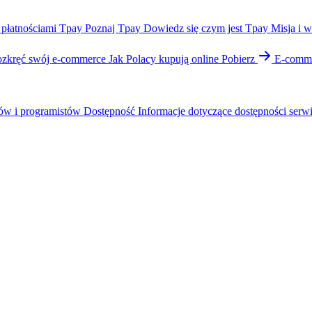
 płatnościami Tpay
Poznaj Tpay
Dowiedz się czym jest Tpay
Misja i w
zkręć swój e-commerce
Jak Polacy kupują online
Pobierz
E-comme
ów i programistów
Dostępność
Informacje dotyczące dostępności serw