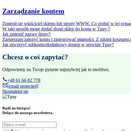
Zarządzanie kontem
Zmienił się właściciel sklepu lub strony WWW. Co zrobić w tej sytua
W jaki sposób mogę dodać drugi sklep do konta w Tpay ?
Jak zmienić nazwę firmy?
Zamierzam założyć konto i zintegrować płatności. Z jakimi kosztami 
Jak utworzyć subkonto/dodatkowy dostęp w serwisie Tpay?
Chcesz o coś zapytać?
Odpowiemy na Twoje pytanie najszybciej jak to możliwe.
+48 61 66 82 778
[email protected]
Skontaktuj się
Bądź na bieżąco!
Dołącz do naszego newslettera.