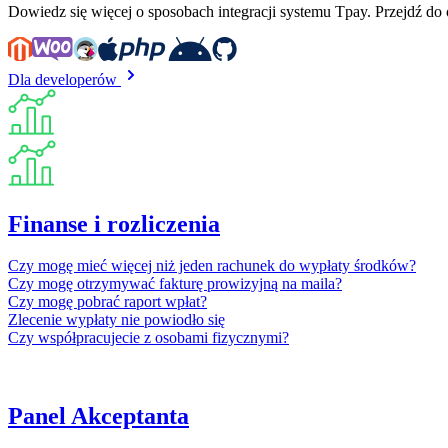
Dowiedz się więcej o sposobach integracji systemu Tpay. Przejdź do
Dla developerów
Finanse i rozliczenia
Czy mogę mieć więcej niż jeden rachunek do wypłaty środków?
Czy mogę otrzymywać fakturę prowizyjną na maila?
Czy mogę pobrać raport wpłat?
Zlecenie wypłaty nie powiodło się
Czy współpracujecie z osobami fizycznymi?
Panel Akceptanta