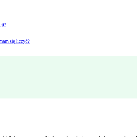
cji?
mam się liczyć?