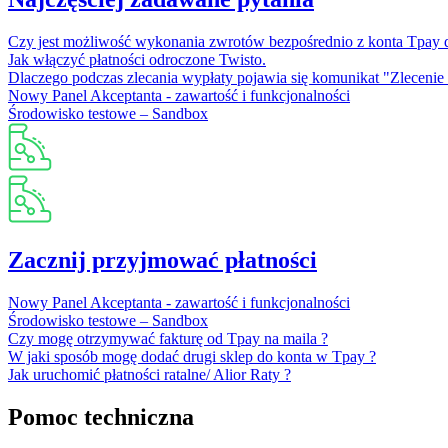
Czy jest możliwość wykonania zwrotów bezpośrednio z konta Tpay d
Jak włączyć płatności odroczone Twisto.
Dlaczego podczas zlecania wypłaty pojawia się komunikat "Zlecenie 
Nowy Panel Akceptanta - zawartość i funkcjonalności
Środowisko testowe – Sandbox
Zacznij przyjmować płatności
Nowy Panel Akceptanta - zawartość i funkcjonalności
Środowisko testowe – Sandbox
Czy mogę otrzymywać fakturę od Tpay na maila ?
W jaki sposób mogę dodać drugi sklep do konta w Tpay ?
Jak uruchomić płatności ratalne/ Alior Raty ?
Pomoc techniczna