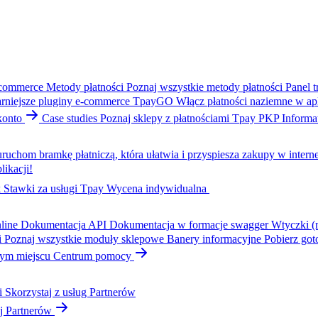
-commerce
Metody płatności
Poznaj wszystkie metody płatności
Panel t
rniejsze pluginy e-commerce
TpayGO
Włącz płatności naziemne w apl
konto
Case studies
Poznaj sklepy z płatnościami Tpay
PKP Informa
ruchom bramkę płatniczą, która ułatwia i przyspiesza zakupy w interne
likacji!
k
Stawki za usługi Tpay
Wycena indywidualna
line
Dokumentacja API
Dokumentacja w formacje swagger
Wtyczki (
i
Poznaj wszystkie moduły sklepowe
Banery informacyjne
Pobierz got
dnym miejscu
Centrum pomocy
i
Skorzystaj z usług Partnerów
j Partnerów