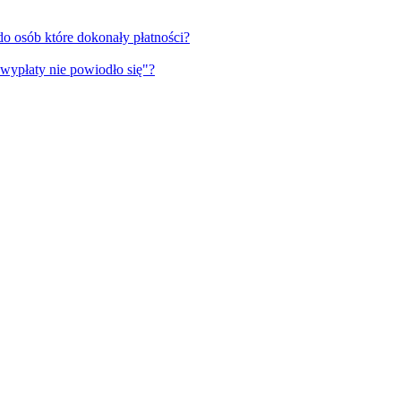
o osób które dokonały płatności?
wypłaty nie powiodło się"?