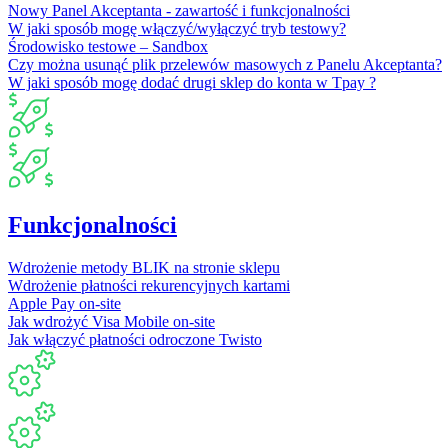
Nowy Panel Akceptanta - zawartość i funkcjonalności
W jaki sposób mogę włączyć/wyłączyć tryb testowy?
Środowisko testowe – Sandbox
Czy można usunąć plik przelewów masowych z Panelu Akceptanta?
W jaki sposób mogę dodać drugi sklep do konta w Tpay ?
Funkcjonalności
Wdrożenie metody BLIK na stronie sklepu
Wdrożenie płatności rekurencyjnych kartami
Apple Pay on-site
Jak wdrożyć Visa Mobile on-site
Jak włączyć płatności odroczone Twisto