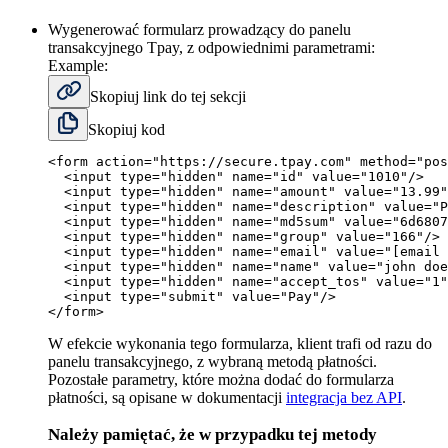
Wygenerować formularz prowadzący do panelu
transakcyjnego Tpay, z odpowiednimi parametrami:
Example:
Skopiuj link do tej sekcji
Skopiuj kod
<
form
action
=
"
https://secure.tpay.com
"
method
=
"
pos
<
input
type
=
"
hidden
"
name
=
"
id
"
value
=
"
1010
"
/>
<
input
type
=
"
hidden
"
name
=
"
amount
"
value
=
"
13.99
"
<
input
type
=
"
hidden
"
name
=
"
description
"
value
=
"
P
<
input
type
=
"
hidden
"
name
=
"
md5sum
"
value
=
"
6d6807
<
input
type
=
"
hidden
"
name
=
"
group
"
value
=
"
166
"
/>
<
input
type
=
"
hidden
"
name
=
"
email
"
value
=
"
[email 
<
input
type
=
"
hidden
"
name
=
"
name
"
value
=
"
john doe
<
input
type
=
"
hidden
"
name
=
"
accept_tos
"
value
=
"
1
"
<
input
type
=
"
submit
"
value
=
"
Pay
"
/>
</
form
>
W efekcie wykonania tego formularza, klient trafi od razu do
panelu transakcyjnego, z wybraną metodą płatności.
Pozostałe parametry, które można dodać do formularza
płatności, są opisane w dokumentacji
integracja bez API
.
Należy pamiętać, że w przypadku tej metody