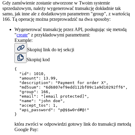
Gdy zamówienie zostanie utworzone w Twoim systemie
sprzedażowym, należy wygenerować transakcję dokładnie tak
samo, jak inne ale z dodatkowym parametrem "group", z wartością
166. Tą operację można przeprowadzić na dwa sposoby:
Wygenerować transakcję przez API, posługując się metodą
"
create
" z przykładowymi parametrami:
Example:
Skopiuj link do tej sekcji
Skopiuj kod
{
"id"
:
1010
,
"amount"
:
13.99
,
"description"
:
"Payment for order X"
,
"md5sum"
:
"6d6807ef9edd112bf09c1a9d10292ff6"
,
"group"
:
166
,
"email"
:
"[email protected]"
,
"name"
:
"john doe"
,
"accept_tos"
:
1
,
"api_password"
:
"p@$$w0rd#@!"
}
która zwróci w odpowiedzi gotowy link do transakcji metodą
Google Pay: