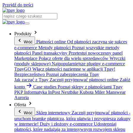
Przejdź do treści
Produkty
Płatności online
Od płatności zaczyna się sukces
Wróć
e-commerce
Metody płatności
Poznaj wszystkie metody
płatności
Panel transakcyjny
Przetestuj nowoczesny panel
Marketplace
Połącz ofertę dla wielu sprzedawców
Wtyczki
(moduły sklepowe)
Najpopularniejsze pluginy e-commerce
TpayGO
Włącz płatności naziemne w aplikacji Tpay!
Bezpieczeństwo
Poznaj zabezpieczenia Tpay
Jak zacząć z Tpay
Zacznij przyjmować płatnosci online
Załóż
konto
Case studies
Poznaj sklepy z płatnościami Tpay
PKP Informatyka
InPost
Nextbike
Kubota
Miler Manswear
Auroria
Oferta
Sklep internetowy
Zacznij przyjmować płatności -
Wróć
uruchom bramkę płatniczą, która ułatwia i przyspiesza zakupy
w internecie!
Duży i złożony e-commerce
Udostępniaj
płatności, które nadążają za intensywnym rozwojem sklepu