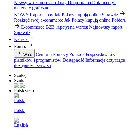
Newsy w płatnościach Tpay
Do pobrania
Dokumenty i
materiały graficzne
NOWY Raport Tpay
Jak Polacy kupują online
Sprawdź
Rozkręć swój e-commerce
Jak Polacy kupują online
Pobierz
E-commerce B2B. Apetyt na wzrost
Najnowszy raport
Sprawdź
Kariera
Pomoc
Centrum Pomocy
Pomoc dla sprzedawców,
Wróć
płatników i programistów
Dostępność
Informacje dotyczące
dostępności serwisu
Szukaj
Szukaj
Polski