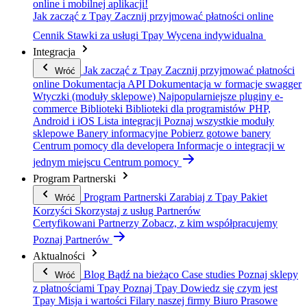
online i mobilnej aplikacji!
Jak zacząć z Tpay
Zacznij przyjmować płatności online
Cennik
Stawki za usługi Tpay
Wycena indywidualna
Integracja
Jak zacząć z Tpay
Zacznij przyjmować płatności
Wróć
online
Dokumentacja API
Dokumentacja w formacje swagger
Wtyczki (moduły sklepowe)
Najpopularniejsze pluginy e-
commerce
Biblioteki
Biblioteki dla programistów PHP,
Android i iOS
Lista integracji
Poznaj wszystkie moduły
sklepowe
Banery informacyjne
Pobierz gotowe banery
Centrum pomocy dla developera
Informacje o integracji w
jednym miejscu
Centrum pomocy
Program Partnerski
Program Partnerski
Zarabiaj z Tpay
Pakiet
Wróć
Korzyści
Skorzystaj z usług Partnerów
Certyfikowani Partnerzy
Zobacz, z kim współpracujemy
Poznaj Partnerów
Aktualności
Blog
Bądź na bieżąco
Case studies
Poznaj sklepy
Wróć
z płatnościami Tpay
Poznaj Tpay
Dowiedz się czym jest
Tpay
Misja i wartości
Filary naszej firmy
Biuro Prasowe