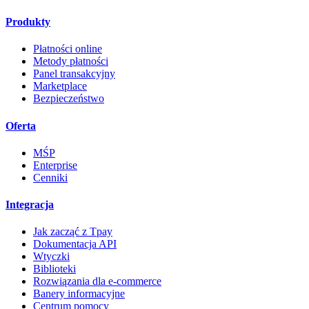
Produkty
Płatności online
Metody płatności
Panel transakcyjny
Marketplace
Bezpieczeństwo
Oferta
MŚP
Enterprise
Cenniki
Integracja
Jak zacząć z Tpay
Dokumentacja API
Wtyczki
Biblioteki
Rozwiązania dla e-commerce
Banery informacyjne
Centrum pomocy