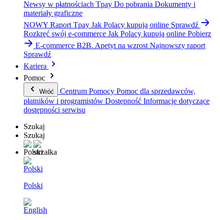
Newsy w płatnościach Tpay
Do pobrania
Dokumenty i
materiały graficzne
NOWY Raport Tpay
Jak Polacy kupują online
Sprawdź
Rozkręć swój e-commerce
Jak Polacy kupują online
Pobierz
E-commerce B2B. Apetyt na wzrost
Najnowszy raport
Sprawdź
Kariera
Pomoc
Centrum Pomocy
Pomoc dla sprzedawców,
Wróć
płatników i programistów
Dostępność
Informacje dotyczące
dostępności serwisu
Szukaj
Szukaj
Polski