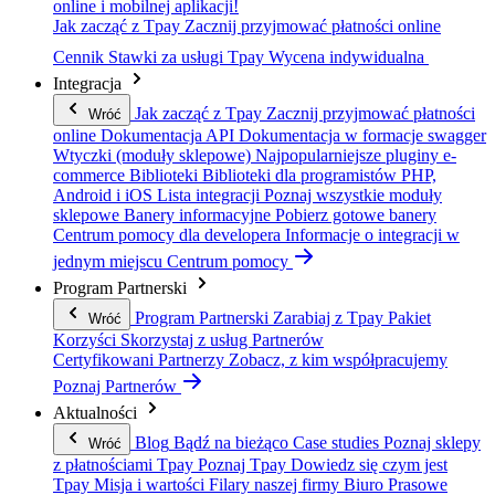
online i mobilnej aplikacji!
Jak zacząć z Tpay
Zacznij przyjmować płatności online
Cennik
Stawki za usługi Tpay
Wycena indywidualna
Integracja
Jak zacząć z Tpay
Zacznij przyjmować płatności
Wróć
online
Dokumentacja API
Dokumentacja w formacje swagger
Wtyczki (moduły sklepowe)
Najpopularniejsze pluginy e-
commerce
Biblioteki
Biblioteki dla programistów PHP,
Android i iOS
Lista integracji
Poznaj wszystkie moduły
sklepowe
Banery informacyjne
Pobierz gotowe banery
Centrum pomocy dla developera
Informacje o integracji w
jednym miejscu
Centrum pomocy
Program Partnerski
Program Partnerski
Zarabiaj z Tpay
Pakiet
Wróć
Korzyści
Skorzystaj z usług Partnerów
Certyfikowani Partnerzy
Zobacz, z kim współpracujemy
Poznaj Partnerów
Aktualności
Blog
Bądź na bieżąco
Case studies
Poznaj sklepy
Wróć
z płatnościami Tpay
Poznaj Tpay
Dowiedz się czym jest
Tpay
Misja i wartości
Filary naszej firmy
Biuro Prasowe