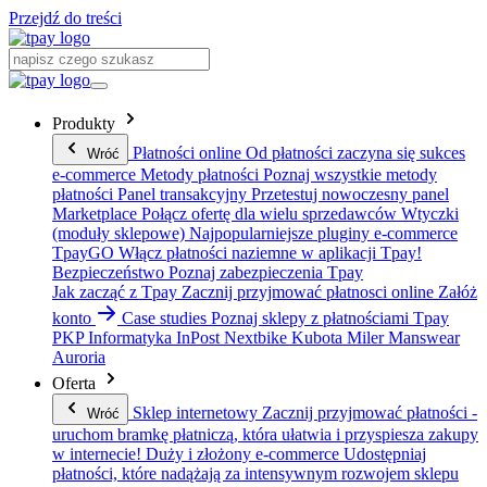
Przejdź do treści
Produkty
Płatności online
Od płatności zaczyna się sukces
Wróć
e-commerce
Metody płatności
Poznaj wszystkie metody
płatności
Panel transakcyjny
Przetestuj nowoczesny panel
Marketplace
Połącz ofertę dla wielu sprzedawców
Wtyczki
(moduły sklepowe)
Najpopularniejsze pluginy e-commerce
TpayGO
Włącz płatności naziemne w aplikacji Tpay!
Bezpieczeństwo
Poznaj zabezpieczenia Tpay
Jak zacząć z Tpay
Zacznij przyjmować płatnosci online
Załóż
konto
Case studies
Poznaj sklepy z płatnościami Tpay
PKP Informatyka
InPost
Nextbike
Kubota
Miler Manswear
Auroria
Oferta
Sklep internetowy
Zacznij przyjmować płatności -
Wróć
uruchom bramkę płatniczą, która ułatwia i przyspiesza zakupy
w internecie!
Duży i złożony e-commerce
Udostępniaj
płatności, które nadążają za intensywnym rozwojem sklepu