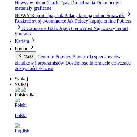
Newsy w płatnościach Tpay
Do pobrania
Dokumenty i
materiały graficzne
NOWY Raport Tpay
Jak Polacy kupują online
Sprawdź
Rozkręć swój e-commerce
Jak Polacy kupują online
Pobierz
E-commerce B2B. Apetyt na wzrost
Najnowszy raport
Sprawdź
Kariera
Pomoc
Centrum Pomocy
Pomoc dla sprzedawców,
Wróć
płatników i programistów
Dostępność
Informacje dotyczące
dostępności serwisu
Szukaj
Szukaj
Polski