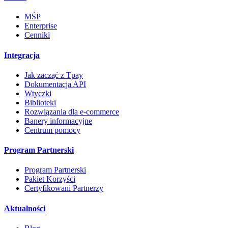
MŚP
Enterprise
Cenniki
Integracja
Jak zacząć z Tpay
Dokumentacja API
Wtyczki
Biblioteki
Rozwiązania dla e-commerce
Banery informacyjne
Centrum pomocy
Program Partnerski
Program Partnerski
Pakiet Korzyści
Certyfikowani Partnerzy
Aktualności