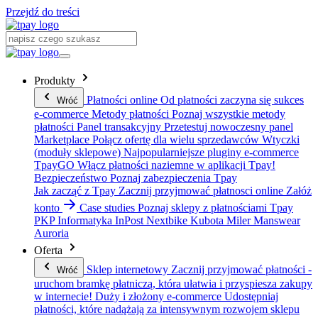
Przejdź do treści
Produkty
Płatności online
Od płatności zaczyna się sukces
Wróć
e-commerce
Metody płatności
Poznaj wszystkie metody
płatności
Panel transakcyjny
Przetestuj nowoczesny panel
Marketplace
Połącz ofertę dla wielu sprzedawców
Wtyczki
(moduły sklepowe)
Najpopularniejsze pluginy e-commerce
TpayGO
Włącz płatności naziemne w aplikacji Tpay!
Bezpieczeństwo
Poznaj zabezpieczenia Tpay
Jak zacząć z Tpay
Zacznij przyjmować płatnosci online
Załóż
konto
Case studies
Poznaj sklepy z płatnościami Tpay
PKP Informatyka
InPost
Nextbike
Kubota
Miler Manswear
Auroria
Oferta
Sklep internetowy
Zacznij przyjmować płatności -
Wróć
uruchom bramkę płatniczą, która ułatwia i przyspiesza zakupy
w internecie!
Duży i złożony e-commerce
Udostępniaj
płatności, które nadążają za intensywnym rozwojem sklepu