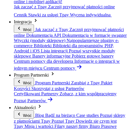
online i mobilnej aplikacji!
Jak zacząć z Tpay
Zacznij przyjmować płatności online
Cennik
Stawki za usługi Tpay
Wycena indywidualna
Integracja
Jak zacząć z Tpay
Zacznij przyjmować płatności
Wróć
online
Dokumentacja API
Dokumentacja w formacje swagger
Wtyczki (moduły sklepowe)
Najpopularniejsze pluginy e-
commerce
Biblioteki
Biblioteki dla programistów PHP,
Android i iOS
Lista integracji
Poznaj wszystkie moduły
sklepowe
Banery informacyjne
Pobierz gotowe banery
Centrum pomocy dla developera
Informacje o integracji w
jednym miejscu
Centrum pomocy
Program Partnerski
Program Partnerski
Zarabiaj z Tpay
Pakiet
Wróć
Korzyści
Skorzystaj z usług Partnerów
Certyfikowani Partnerzy
Zobacz, z kim współpracujemy
Poznaj Partnerów
Aktualności
Blog
Bądź na bieżąco
Case studies
Poznaj sklepy
Wróć
z płatnościami Tpay
Poznaj Tpay
Dowiedz się czym jest
Tpay
Misja i wartości
Filary naszej firmy
Biuro Prasowe