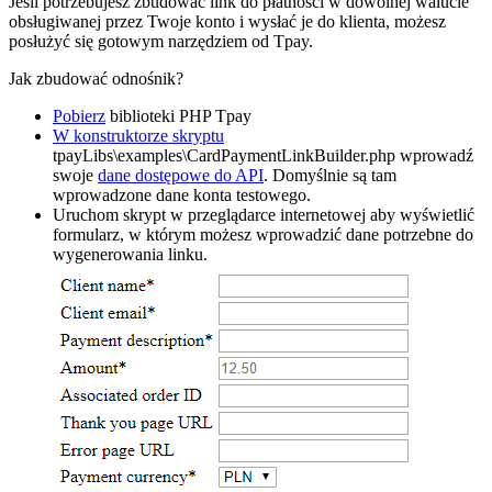
Jeśli potrzebujesz zbudować link do płatności w dowolnej walucie
obsługiwanej przez Twoje konto i wysłać je do klienta, możesz
posłużyć się gotowym narzędziem od Tpay.
Jak zbudować odnośnik?
Pobierz
biblioteki PHP Tpay
W konstruktorze skryptu
tpayLibs\examples\CardPaymentLinkBuilder.php wprowadź
swoje
dane dostępowe do API
. Domyślnie są tam
wprowadzone dane konta testowego.
Uruchom skrypt w przeglądarce internetowej aby wyświetlić
formularz, w którym możesz wprowadzić dane potrzebne do
wygenerowania linku.