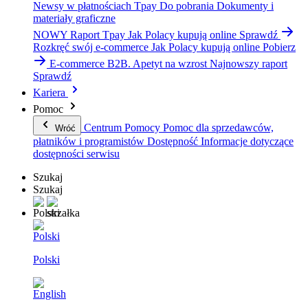
Newsy w płatnościach Tpay
Do pobrania
Dokumenty i
materiały graficzne
NOWY Raport Tpay
Jak Polacy kupują online
Sprawdź
Rozkręć swój e-commerce
Jak Polacy kupują online
Pobierz
E-commerce B2B. Apetyt na wzrost
Najnowszy raport
Sprawdź
Kariera
Pomoc
Centrum Pomocy
Pomoc dla sprzedawców,
Wróć
płatników i programistów
Dostępność
Informacje dotyczące
dostępności serwisu
Szukaj
Szukaj
Polski