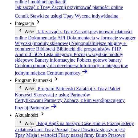
online i mobilnej aplikacji!
Jak zacząć z Tpay
Zacznij przyjmować płatności online
Cennik
Stawki za usługi Tpay
Wycena indywidualna
Integracja
Jak zacząć z Tpay
Zacznij przyjmować płatności
Wróć
online
Dokumentacja API
Dokumentacja w formacje swagger
Wtyczki (moduły sklepowe)
Najpopularniejsze pluginy e-
commerce
Biblioteki
Biblioteki dla programistów PHP,
Android i iOS
Lista integracji
Poznaj wszystkie moduły
sklepowe
Banery informacyjne
Pobierz gotowe banery
Centrum pomocy dla developera
Informacje o integracji w
jednym miejscu
Centrum pomocy
Program Partnerski
Program Partnerski
Zarabiaj z Tpay
Pakiet
Wróć
Korzyści
Skorzystaj z usług Partnerów
Certyfikowani Partnerzy
Zobacz, z kim współpracujemy
Poznaj Partnerów
Aktualności
Blog
Bądź na bieżąco
Case studies
Poznaj sklepy
Wróć
z płatnościami Tpay
Poznaj Tpay
Dowiedz się czym jest
Tpay
Misja i wartości
Filary naszej firmy
Biuro Prasowe