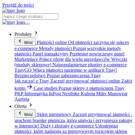
Przejdź do treści
Produkty
Płatności online
Od płatności zaczyna się sukces
Wróć
e-commerce
Metody płatności
Poznaj wszystkie metody
płatności
Panel transakcyjny
Przetestuj nowoczesny panel
Marketplace
Połącz ofertę dla wielu sprzedawców
Wtyczki
(moduły sklepowe)
Najpopularniejsze pluginy e-commerce
TpayGO
Włącz płatności naziemne w aplikacji Tpay!
Bezpieczeństwo
Poznaj zabezpieczenia Tpay
Jak zacząć z Tpay
Zacznij przyjmować płatnosci online
Załóż
konto
Case studies
Poznaj sklepy z płatnościami Tpay
PKP Informatyka
InPost
Nextbike
Kubota
Miler Manswear
Auroria
Oferta
Sklep internetowy
Zacznij przyjmować płatności -
Wróć
uruchom bramkę płatniczą, która ułatwia i przyspiesza zakupy
w internecie!
Duży i złożony e-commerce
Udostępniaj
płatności, które nadążają za intensywnym rozwojem sklepu