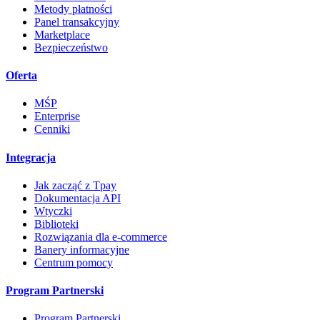
Metody płatności
Panel transakcyjny
Marketplace
Bezpieczeństwo
Oferta
MŚP
Enterprise
Cenniki
Integracja
Jak zacząć z Tpay
Dokumentacja API
Wtyczki
Biblioteki
Rozwiązania dla e-commerce
Banery informacyjne
Centrum pomocy
Program Partnerski
Program Partnerski