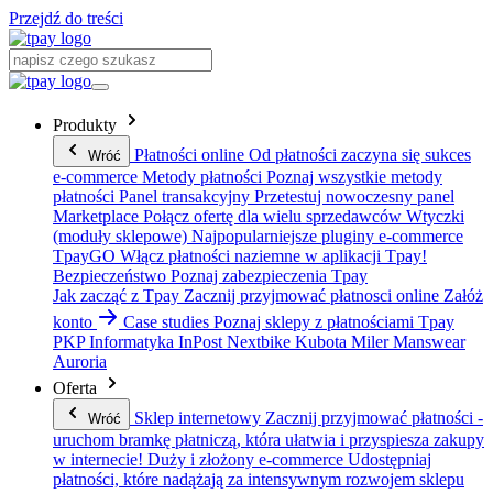
Przejdź do treści
Produkty
Płatności online
Od płatności zaczyna się sukces
Wróć
e-commerce
Metody płatności
Poznaj wszystkie metody
płatności
Panel transakcyjny
Przetestuj nowoczesny panel
Marketplace
Połącz ofertę dla wielu sprzedawców
Wtyczki
(moduły sklepowe)
Najpopularniejsze pluginy e-commerce
TpayGO
Włącz płatności naziemne w aplikacji Tpay!
Bezpieczeństwo
Poznaj zabezpieczenia Tpay
Jak zacząć z Tpay
Zacznij przyjmować płatnosci online
Załóż
konto
Case studies
Poznaj sklepy z płatnościami Tpay
PKP Informatyka
InPost
Nextbike
Kubota
Miler Manswear
Auroria
Oferta
Sklep internetowy
Zacznij przyjmować płatności -
Wróć
uruchom bramkę płatniczą, która ułatwia i przyspiesza zakupy
w internecie!
Duży i złożony e-commerce
Udostępniaj
płatności, które nadążają za intensywnym rozwojem sklepu