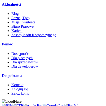
Aktualności
Blog
Poznaj Tpay
Misja i wartości
Biuro Prasowe
Kariera
Zasady Ładu Korporacyjnego
Pomoc
Dostępność
Dla płacących
Dla sprzedawców
Dla deweloperów
Do pobrania
Kontakt
Zaloguj się
Załóż konto