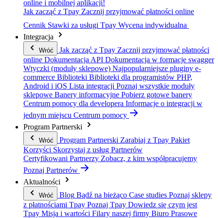
online i mobilnej aplikacji!
Jak zacząć z Tpay
Zacznij przyjmować płatności online
Cennik
Stawki za usługi Tpay
Wycena indywidualna
Integracja
Jak zacząć z Tpay
Zacznij przyjmować płatności
Wróć
online
Dokumentacja API
Dokumentacja w formacje swagger
Wtyczki (moduły sklepowe)
Najpopularniejsze pluginy e-
commerce
Biblioteki
Biblioteki dla programistów PHP,
Android i iOS
Lista integracji
Poznaj wszystkie moduły
sklepowe
Banery informacyjne
Pobierz gotowe banery
Centrum pomocy dla developera
Informacje o integracji w
jednym miejscu
Centrum pomocy
Program Partnerski
Program Partnerski
Zarabiaj z Tpay
Pakiet
Wróć
Korzyści
Skorzystaj z usług Partnerów
Certyfikowani Partnerzy
Zobacz, z kim współpracujemy
Poznaj Partnerów
Aktualności
Blog
Bądź na bieżąco
Case studies
Poznaj sklepy
Wróć
z płatnościami Tpay
Poznaj Tpay
Dowiedz się czym jest
Tpay
Misja i wartości
Filary naszej firmy
Biuro Prasowe