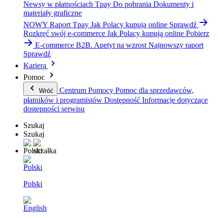
Newsy w płatnościach Tpay
Do pobrania
Dokumenty i
materiały graficzne
NOWY Raport Tpay
Jak Polacy kupują online
Sprawdź
Rozkręć swój e-commerce
Jak Polacy kupują online
Pobierz
E-commerce B2B. Apetyt na wzrost
Najnowszy raport
Sprawdź
Kariera
Pomoc
Centrum Pomocy
Pomoc dla sprzedawców,
Wróć
płatników i programistów
Dostępność
Informacje dotyczące
dostępności serwisu
Szukaj
Szukaj
Polski