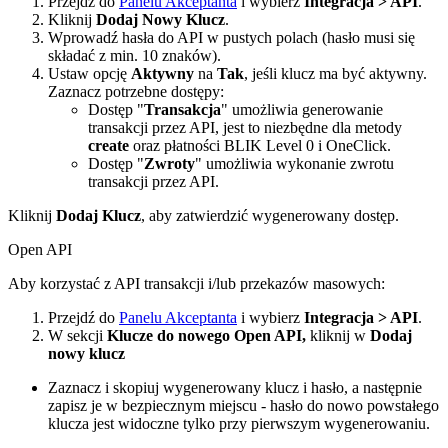
Przejdź do
Panelu Akceptanta
i wybierz
Integracja > API
.
Kliknij
Dodaj Nowy Klucz
.
Wprowadź hasła do API w pustych polach (hasło musi się
składać z min. 10 znaków).
Ustaw opcję
Aktywny
na
Tak
, jeśli klucz ma być aktywny.
Zaznacz potrzebne dostępy:
Dostęp "
Transakcja
" umożliwia generowanie
transakcji przez API, jest to niezbędne dla metody
create
oraz płatności BLIK Level 0 i OneClick.
Dostęp "
Zwroty
" umożliwia wykonanie zwrotu
transakcji przez API.
Kliknij
Dodaj Klucz
, aby zatwierdzić wygenerowany dostęp.
Open API
Aby korzystać z API transakcji i/lub przekazów masowych:
Przejdź do
Panelu Akceptanta
i wybierz
Integracja > API
.
W sekcji
Klucze do nowego Open API,
kliknij w
Dodaj
nowy klucz
Zaznacz i skopiuj wygenerowany klucz i hasło, a następnie
zapisz je w bezpiecznym miejscu - hasło do nowo powstałego
klucza jest widoczne tylko przy pierwszym wygenerowaniu.