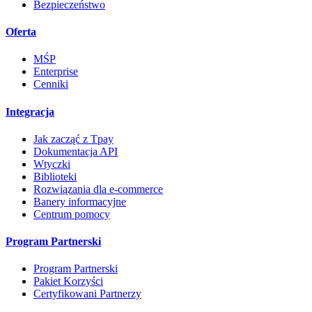
Bezpieczeństwo
Oferta
MŚP
Enterprise
Cenniki
Integracja
Jak zacząć z Tpay
Dokumentacja API
Wtyczki
Biblioteki
Rozwiązania dla e-commerce
Banery informacyjne
Centrum pomocy
Program Partnerski
Program Partnerski
Pakiet Korzyści
Certyfikowani Partnerzy