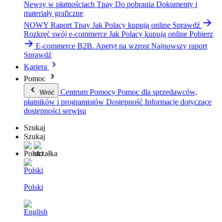
Newsy w płatnościach Tpay
Do pobrania
Dokumenty i
materiały graficzne
NOWY Raport Tpay
Jak Polacy kupują online
Sprawdź
Rozkręć swój e-commerce
Jak Polacy kupują online
Pobierz
E-commerce B2B. Apetyt na wzrost
Najnowszy raport
Sprawdź
Kariera
Pomoc
Centrum Pomocy
Pomoc dla sprzedawców,
Wróć
płatników i programistów
Dostępność
Informacje dotyczące
dostępności serwisu
Szukaj
Szukaj
Polski