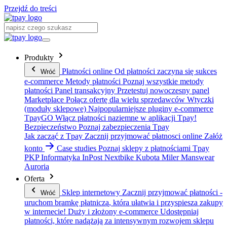
Przejdź do treści
Produkty
Płatności online
Od płatności zaczyna się sukces
Wróć
e-commerce
Metody płatności
Poznaj wszystkie metody
płatności
Panel transakcyjny
Przetestuj nowoczesny panel
Marketplace
Połącz ofertę dla wielu sprzedawców
Wtyczki
(moduły sklepowe)
Najpopularniejsze pluginy e-commerce
TpayGO
Włącz płatności naziemne w aplikacji Tpay!
Bezpieczeństwo
Poznaj zabezpieczenia Tpay
Jak zacząć z Tpay
Zacznij przyjmować płatnosci online
Załóż
konto
Case studies
Poznaj sklepy z płatnościami Tpay
PKP Informatyka
InPost
Nextbike
Kubota
Miler Manswear
Auroria
Oferta
Sklep internetowy
Zacznij przyjmować płatności -
Wróć
uruchom bramkę płatniczą, która ułatwia i przyspiesza zakupy
w internecie!
Duży i złożony e-commerce
Udostępniaj
płatności, które nadążają za intensywnym rozwojem sklepu