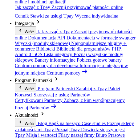
online i mobilnej aplikacji!
Jak zacząć z Tpay
Zacznij przyjmować płatności online
Cennik
Stawki za usługi Tpay
Wycena indywidualna
Integracja
Jak zacząć z Tpay
Zacznij przyjmować płatności
Wróć
online
Dokumentacja API
Dokumentacja w formacje swagger
Wtyczki (moduły sklepowe)
Najpopularniejsze pluginy e-
commerce
Biblioteki
Biblioteki dla programistów PHP,
Android i iOS
Lista integracji
Poznaj wszystkie moduły
sklepowe
Banery informacyjne
Pobierz gotowe banery
Centrum pomocy dla developera
Informacje o integracji w
jednym miejscu
Centrum pomocy
Program Partnerski
Program Partnerski
Zarabiaj z Tpay
Pakiet
Wróć
Korzyści
Skorzystaj z usług Partnerów
Certyfikowani Partnerzy
Zobacz, z kim współpracujemy
Poznaj Partnerów
Aktualności
Blog
Bądź na bieżąco
Case studies
Poznaj sklepy
Wróć
z płatnościami Tpay
Poznaj Tpay
Dowiedz się czym jest
Tpay
Misja i wartości
Filary naszej firmy
Biuro Prasowe