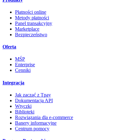
Płatności online
Metody płatności
Panel transakcyjny
Marketplace
Bezpieczeństwo
Oferta
MŚP
Enterprise
Cenniki
Integracja
Jak zacząć z Tpay
Dokumentacja API
Wtyczki
Biblioteki
Rozwiązania dla e-commerce
Banery informacyjne
Centrum pomocy