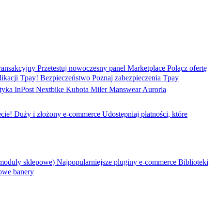
ransakcyjny
Przetestuj nowoczesny panel
Marketplace
Połącz ofertę
ikacji Tpay!
Bezpieczeństwo
Poznaj zabezpieczenia Tpay
tyka
InPost
Nextbike
Kubota
Miler Manswear
Auroria
cie!
Duży i złożony e-commerce
Udostępniaj płatności, które
moduły sklepowe)
Najpopularniejsze pluginy e-commerce
Biblioteki
owe banery