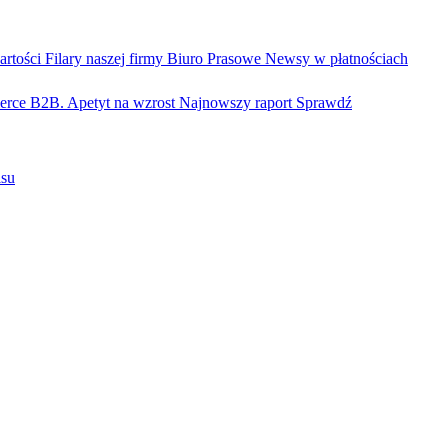
artości
Filary naszej firmy
Biuro Prasowe
Newsy w płatnościach
rce B2B. Apetyt na wzrost
Najnowszy raport
Sprawdź
isu