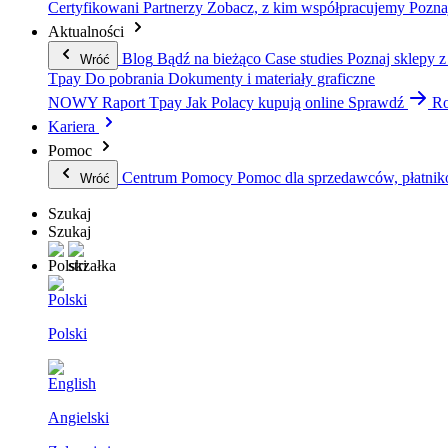
Certyfikowani Partnerzy
Zobacz, z kim współpracujemy
Pozna
Aktualności
Blog
Bądź na bieżąco
Case studies
Poznaj sklepy z
Wróć
Tpay
Do pobrania
Dokumenty i materiały graficzne
NOWY Raport Tpay
Jak Polacy kupują online
Sprawdź
Ro
Kariera
Pomoc
Centrum Pomocy
Pomoc dla sprzedawców, płatnik
Wróć
Szukaj
Szukaj
Polski
Angielski