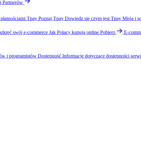
j Partnerów
 płatnościami Tpay
Poznaj Tpay
Dowiedz się czym jest Tpay
Misja i w
zkręć swój e-commerce
Jak Polacy kupują online
Pobierz
E-comme
ów i programistów
Dostępność
Informacje dotyczące dostępności serw