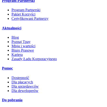
Program Partnerski
Program Partnerski
Pakiet Korzyści
Certyfikowani Partnerzy
Aktualności
Blog
Poznaj Tpay
Misja i wartości
Biuro Prasowe
Kariera
Zasady Ładu Korporacyjnego
Pomoc
Dostępność
Dla płacących
Dla sprzedawców
Dla deweloperów
Do pobrania