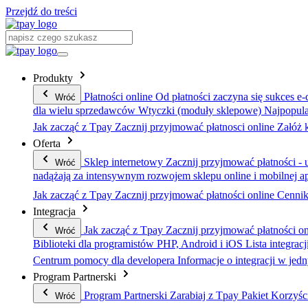
Przejdź do treści
Produkty
Płatności online
Od płatności zaczyna się sukces e
Wróć
dla wielu sprzedawców
Wtyczki (moduły sklepowe)
Najpopula
Jak zacząć z Tpay
Zacznij przyjmować płatnosci online
Załóż 
Oferta
Sklep internetowy
Zacznij przyjmować płatności - u
Wróć
nadążają za intensywnym rozwojem sklepu online i mobilnej ap
Jak zacząć z Tpay
Zacznij przyjmować płatności online
Cenni
Integracja
Jak zacząć z Tpay
Zacznij przyjmować płatności on
Wróć
Biblioteki dla programistów PHP, Android i iOS
Lista integracj
Centrum pomocy dla developera
Informacje o integracji w je
Program Partnerski
Program Partnerski
Zarabiaj z Tpay
Pakiet Korzyśc
Wróć