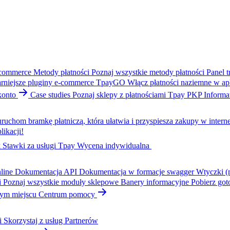
-commerce
Metody płatności
Poznaj wszystkie metody płatności
Panel t
rniejsze pluginy e-commerce
TpayGO
Włącz płatności naziemne w apl
konto
Case studies
Poznaj sklepy z płatnościami Tpay
PKP Informa
ruchom bramkę płatniczą, która ułatwia i przyspiesza zakupy w interne
likacji!
k
Stawki za usługi Tpay
Wycena indywidualna
line
Dokumentacja API
Dokumentacja w formacje swagger
Wtyczki (
i
Poznaj wszystkie moduły sklepowe
Banery informacyjne
Pobierz got
dnym miejscu
Centrum pomocy
i
Skorzystaj z usług Partnerów