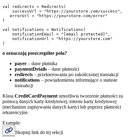
val redirects = Redirects(

    successUrl = "https://yourstore.com/success",

   errorUrl = "https://yourstore.com/error"

)

val notifications = Notifications(

    notificationEmail = "[email protected]",

    notificationUrl = "https://yourstore.com"

o oznaczają poszczególne pola?
payer
– dane płatnika
paymentDetails
– dane płatności
redirects
– przekierowania po zakończonej transakcji
notifications
– powiadomienia informujące o statusie
transakcji
Klasa
CreditCardPayment
umożliwia tworzenie płatności za
pomocą danych karty kredytowej, tokenu karty kredytowej
(mechanizm zapisywania danych karty) lub poprzez płatności
rekurencyjne.
Example:
Skopiuj link do tej sekcji