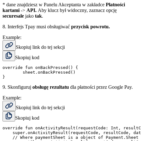
* dane znajdziesz w Panelu Akceptanta w zakładce
Płatności
kartami
->
API.
Aby klucz był widoczny, zaznacz opcję
securesale
jako
tak
.
8.
Interfejs Tpay musi obsługiwać
przycisk powrotu.
Example:
Skopiuj link do tej sekcji
Skopiuj kod
override fun onBackPressed() {

        sheet.onBackPressed()

9.
Skonfiguruj
obsługę rezultatu
dla płatności przez Google Pay.
Example:
Skopiuj link do tej sekcji
Skopiuj kod
override fun onActivityResult(requestCode: Int, resultC
    super.onActivityResult(requestCode, resultCode, dat
    // Where paymentSheet is a object of Payment.Sheet 