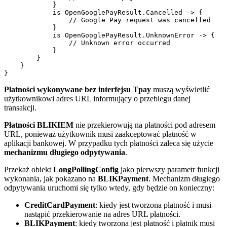
            }

            is OpenGooglePayResult.Cancelled -> {

                // Google Pay request was cancelled

            }

            is OpenGooglePayResult.UnknownError -> {

                // Unknown error occurred

            }

        }

    }

Płatności wykonywane bez interfejsu Tpay
muszą wyświetlić
użytkownikowi adres URL informujący o przebiegu danej
transakcji.
Płatności BLIKIEM
nie przekierowują na płatności pod adresem
URL, ponieważ użytkownik musi zaakceptować płatność w
aplikacji bankowej. W przypadku tych płatności zaleca się użycie
mechanizmu długiego odpytywania
.
Przekaż obiekt
LongPollingConfig
jako pierwszy parametr funkcji
wykonania, jak pokazano na
BLIKPayment
. Mechanizm długiego
odpytywania uruchomi się tylko wtedy, gdy będzie on konieczny:
CreditCardPayment
: kiedy jest tworzona płatność i musi
nastąpić przekierowanie na adres URL płatności.
BLIKPayment
: kiedy tworzona jest płatność i płatnik musi