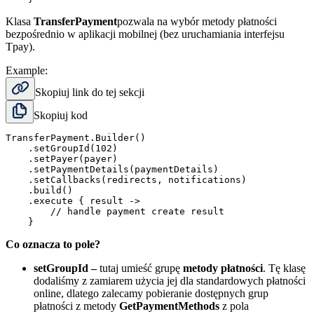
Klasa
TransferPayment
pozwala na wybór metody płatności
bezpośrednio w aplikacji mobilnej (bez uruchamiania interfejsu
Tpay).
Example:
Skopiuj link do tej sekcji
Skopiuj kod
TransferPayment.Builder()

    .setGroupId(102)

    .setPayer(payer)

    .setPaymentDetails(paymentDetails)

    .setCallbacks(redirects, notifications)

    .build()

    .execute { result ->

        // handle payment create result

Co oznacza to pole?
setGroupId
–
tutaj umieść grupę
metody płatności
. Tę klasę
dodaliśmy z zamiarem użycia jej dla standardowych płatności
online, dlatego zalecamy pobieranie
dostępnych grup
płatności z metody
GetPaymentMethods
z pola