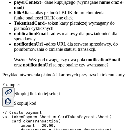
payerContext
–
dane kupującego (wymagane
name
oraz
e-
mail
)
blikAlias
–
alias płatności BLIK do uruchomienia
funkcjonalności BLIK one click
TokenizedCard
–
token karty płatniczej wymagany do
płatności cyklicznych
notificationEmail
–
adres mailowy dla powiadomień dla
sprzedawcy
notificationUrl
–
adres URL dla serwera sprzedawcy, do
poinformowania o zmianie statusu transakcji.
Ważne: Weź pod uwagę, czy dwa pola
notificationEmail
oraz
notificationUrl
są opcjonalne czy wymagane?
Przykład utworzenia płatności kartowych przy użyciu tokenu karty
Example:
Skopiuj link do tej sekcji
Skopiuj kod
// Create payment

val tokenPaymentSheet = CardTokenPayment.Sheet(

    CardTokenTransaction(

        amount = 29.99,

        description = "transaction description",
