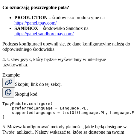
Co oznaczają poszczególne pola?
PRODUCTION
–
środowisko produkcyjne na
https://panel.tpay.com/
SANDBOX
–
środowisko Sandbox na
https://panel.sandbox.tpay.com/
Podczas konfiguracji upewnij się, że dane konfiguracyjne należą do
odpowiedniego środowiska.
4. Ustaw język, który będzie wyświetlany w interfejsie
użytkownika.
Example:
Skopiuj link do tej sekcji
Skopiuj kod
TpayModule.configure(

    preferredLanguage = Language.PL,

    supportedLanguages = listOf(Language.PL, Language.E
)
5.
Możesz konfigurować metody płatności, jakie będą dostępne w
Twojej aplikacji. Należy wskazać te, które są dostępne na twoim