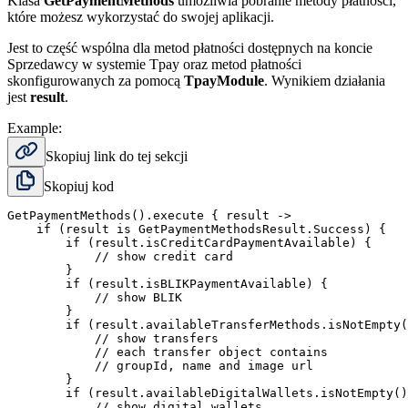
Klasa
GetPaymentMethods
umożliwia pobranie metody płatności,
które możesz wykorzystać do swojej aplikacji.
Jest to część wspólna dla metod płatności dostępnych na koncie
Sprzedawcy w systemie Tpay oraz metod płatności
skonfigurowanych za pomocą
TpayModule
. Wynikiem działania
jest
result
.
Example:
Skopiuj link do tej sekcji
Skopiuj kod
GetPaymentMethods().execute { result ->

    if (result is GetPaymentMethodsResult.Success) {

        if (result.isCreditCardPaymentAvailable) {

            // show credit card

        }

        if (result.isBLIKPaymentAvailable) {

            // show BLIK

        }

        if (result.availableTransferMethods.isNotEmpty(
            // show transfers

            // each transfer object contains

            // groupId, name and image url

        }

        if (result.availableDigitalWallets.isNotEmpty()
            // show digital wallets
