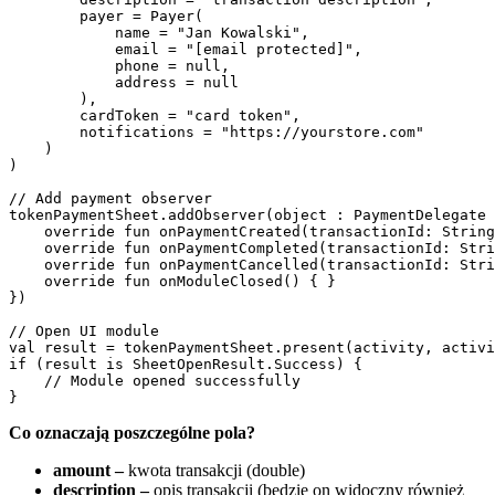
        payer = Payer(

            name = "Jan Kowalski",

            email = "[email protected]",

            phone = null,

            address = null

        ),

        cardToken = "card token",

        notifications = "https://yourstore.com"

    )

)

// Add payment observer

tokenPaymentSheet.addObserver(object : PaymentDelegate 
    override fun onPaymentCreated(transactionId: String
    override fun onPaymentCompleted(transactionId: Stri
    override fun onPaymentCancelled(transactionId: Stri
    override fun onModuleClosed() { }

})

// Open UI module

val result = tokenPaymentSheet.present(activity, activi
if (result is SheetOpenResult.Success) {

    // Module opened successfully

Co oznaczają poszczególne pola?
amount
–
kwota transakcji (double)
description
–
opis transakcji (będzie on widoczny również