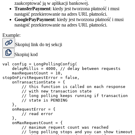
zaakceptować ją w aplikacji bankowej.
TransferPayment
: kiedy jest tworzona płatność i musi
nastąpić przekierowanie na adres URL płatności.
GooglePayPayment
: kiedy jest tworzona płatność i musi
nastąpić przekierowanie na adres URL płatności.
Example:
Skopiuj link do tej sekcji
Skopiuj kod
val config = LongPollingConfig(

    delayMillis = 4000, // delay between requests

    maxRequestCount = 10,

stopOnFirstRequestError = false,

    onTransactionState = {

        // this function is called on each response

        // with new transaction state

        // long polling keeps running if transaction

        // state is PENDING

    },

    onRequestError = {

        // read error

    },

    onMaxRequestCount = {

        // maximum request count was reached

        // long polling stops and you can show timeout 