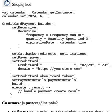
Skopiuj kod
val calendar = Calendar.getInstance()

calendar.set(2024, 6, 1)

CreditCardPayment.Builder()

    .setRecursive(

        Recursive(

            frequency = Frequency.MONTHLY,

            quantity = Quantity.Specified(3),

            expirationDate = calendar.time

        )

    )

    .setCallbacks(redirects, notifications)

    .setPayer(payer)

    .setCreditCard(

        CreditCard("1111111111111111", "02/29", "123"),

        domain = "https://yourstore.com"

    )

    .setCreditCardToken("card token")

    .setPaymentDetails(paymentDetails)

    .build()

    .execute { result ->

        // handle payment create result

Co oznaczają poszczególne pola?
setRecursive
– mechanizm odpowiadający za wywoływanie