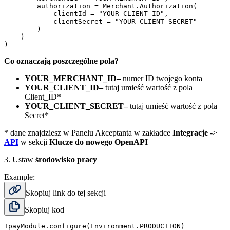
        authorization = Merchant.Authorization(

            clientId = "YOUR_CLIENT_ID",

            clientSecret = "YOUR_CLIENT_SECRET"

        )

    )

)
Co oznaczają poszczególne pola?
YOUR_MERCHANT_ID
–
numer ID twojego konta
YOUR_CLIENT_ID
–
tutaj umieść wartość z pola
Client_ID*
YOUR_CLIENT_SECRET
–
tutaj umieść wartość z pola
Secret*
* dane znajdziesz w Panelu Akceptanta w zakładce
Integracje
->
API
w sekcji
Klucze do nowego OpenAPI
3. Ustaw
środowisko pracy
Example:
Skopiuj link do tej sekcji
Skopiuj kod
TpayModule.configure(Environment.PRODUCTION)