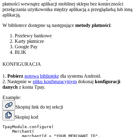
płatności wewnątrz aplikacji mobilnej sklepu bez konieczności
przełączania użytkownika między aplikacją a przeglądarką lub inną
aplikacją.
W bibliotece dostępne są następujące
metody płatności
:
Przelewy bankowe
Karty płatnicze
Google Pay
BLIK
KONFIGURACJA
1.
Pobierz
gotową bibliotekę
dla systemu Android.
2. Następnie w
pliku konfiguracyjnym
dokonaj
konfiguracji
danych
z konta Tpay.
Example:
Skopiuj link do tej sekcji
Skopiuj kod
TpayModule.configure(

    Merchant(

        merchantId = "YOUR_MERCHANT_ID",
