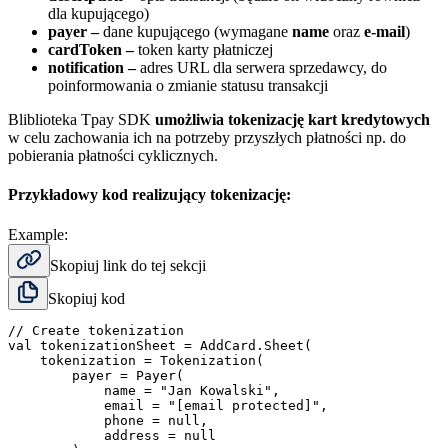
dla kupującego)
payer
–
dane kupującego (wymagane
name
oraz
e-mail
)
cardToken
–
token karty płatniczej
notification
–
adres URL dla serwera sprzedawcy, do
poinformowania o zmianie statusu transakcji
Bliblioteka Tpay SDK
umożliwia tokenizację kart kredytowych
w celu zachowania ich na potrzeby przyszłych płatności np. do
pobierania płatności cyklicznych.
Przykładowy kod realizujący tokenizację:
Example:
Skopiuj link do tej sekcji
Skopiuj kod
// Create tokenization

val tokenizationSheet = AddCard.Sheet(

    tokenization = Tokenization(

        payer = Payer(

            name = "Jan Kowalski",

            email = "[email protected]",

            phone = null,

            address = null
