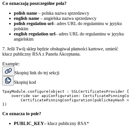
Co oznaczają poszczególne pola?
polish name
– polska nazwa sprzedawcy
english name
– angielska nazwa sprzedawcy
polish regulation url
– adres URL do regulaminu w języku
polskim
english regulation url
– adres URL do regulaminu w języku
angielskim
7. Jeśli Twój sklep będzie obsługiwał płatności kartowe, umieść
klucz publiczny RSA z Panelu Akceptanta.
Example:
Skopiuj link do tej sekcji
Skopiuj kod
TpayModule.configure(object : SSLCertificatesProvider {

    override var apiConfiguration: CertificatePinningCo
        CertificatePinningConfiguration(publicKeyHash =
Co oznacza to pole?
PUBLIC_KEY
–
klucz publiczny RSA*