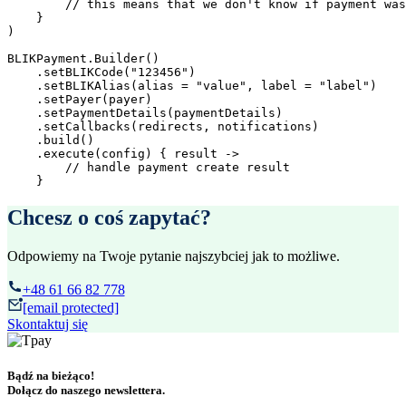
        // this means that we don't know if payment was
    }

)

BLIKPayment.Builder()

    .setBLIKCode("123456")

    .setBLIKAlias(alias = "value", label = "label")

    .setPayer(payer)

    .setPaymentDetails(paymentDetails)

    .setCallbacks(redirects, notifications)

    .build()

    .execute(config) { result ->

        // handle payment create result

Chcesz o coś zapytać?
Odpowiemy na Twoje pytanie najszybciej jak to możliwe.
+48 61 66 82 778
[email protected]
Skontaktuj się
Bądź na bieżąco!
Dołącz do naszego newslettera.