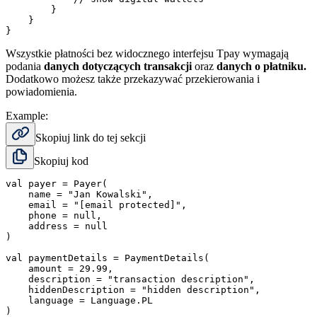
        }

    }

Wszystkie płatności bez widocznego interfejsu Tpay wymagają
podania
danych dotyczących transakcji
oraz
danych o płatniku.
Dodatkowo możesz także przekazywać przekierowania i
powiadomienia.
Example:
Skopiuj link do tej sekcji
Skopiuj kod
val payer = Payer(

    name = "Jan Kowalski",

    email = "[email protected]",

    phone = null,

    address = null

)

val paymentDetails = PaymentDetails(

    amount = 29.99,

    description = "transaction description",

    hiddenDescription = "hidden description",

    language = Language.PL

)
