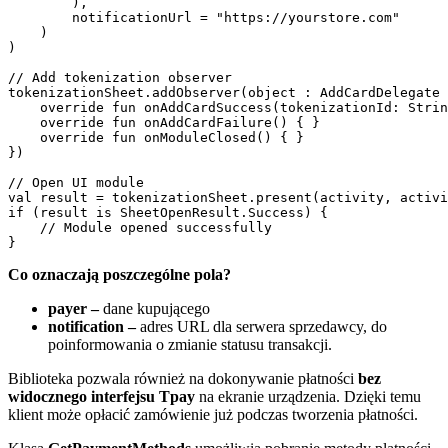
        ),

        notificationUrl = "https://yourstore.com"

    )

)

// Add tokenization observer

tokenizationSheet.addObserver(object : AddCardDelegate 
    override fun onAddCardSuccess(tokenizationId: Strin
    override fun onAddCardFailure() { }

    override fun onModuleClosed() { }

})

// Open UI module

val result = tokenizationSheet.present(activity, activi
if (result is SheetOpenResult.Success) {

    // Module opened successfully

Co oznaczają poszczególne pola?
payer
–
dane kupującego
notification
–
adres URL dla serwera sprzedawcy, do
poinformowania o zmianie statusu transakcji.
Biblioteka pozwala również na dokonywanie płatności
bez
widocznego interfejsu Tpay
na ekranie urządzenia. Dzięki temu
klient może opłacić zamówienie już podczas tworzenia płatności.