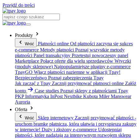
Przejdź do treści
Produkty
Płatności online
Od płatności zaczyna się sukces
Wróć
e-commerce
Metody płatności
Poznaj wszystkie metody
płatności
Panel transakcyjny
Przetestuj nowoczesny panel
Marketplace
Połącz ofertę dla wielu sprzedawców
Wtyczki
(moduły sklepowe)
Najpopularniejsze pluginy e-commerce
TpayGO
Włącz płatności naziemne w aplikacji Tpay!
Bezpieczeństwo
Poznaj zabezpieczenia Tpay
Jak zacząć z Tpay
Zacznij przyjmować płatnosci online
Załóż
konto
Case studies
Poznaj sklepy z płatnościami Tpay
PKP Informatyka
InPost
Nextbike
Kubota
Miler Manswear
Auroria
Oferta
Sklep internetowy
Zacznij przyjmować płatności -
Wróć
uruchom bramkę płatniczą, która ułatwia i przyspiesza zakupy
w internecie!
Duży i złożony e-commerce
Udostępniaj
płatności, które nadążają za intensywnym rozwojem sklepu