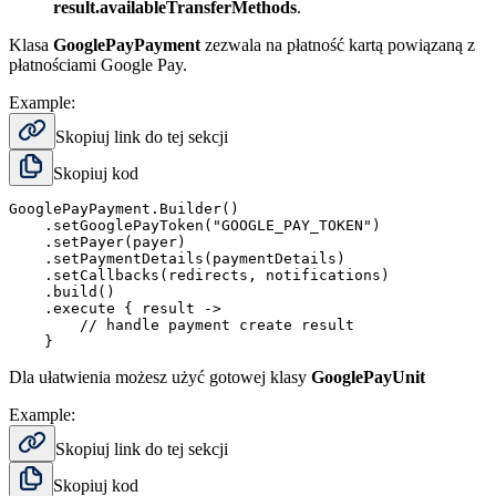
result.availableTransferMethods
.
Klasa
GooglePayPayment
zezwala na płatność kartą powiązaną z
płatnościami Google Pay.
Example:
Skopiuj link do tej sekcji
Skopiuj kod
GooglePayPayment.Builder()

    .setGooglePayToken("GOOGLE_PAY_TOKEN")

    .setPayer(payer)

    .setPaymentDetails(paymentDetails)

    .setCallbacks(redirects, notifications)

    .build()

    .execute { result ->

        // handle payment create result

Dla ułatwienia możesz użyć gotowej klasy
GooglePayUnit
Example:
Skopiuj link do tej sekcji
Skopiuj kod