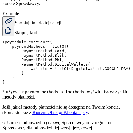
koncie Sprzedawcy.
Example:
Skopiuj link do tej sekcji
Skopiuj kod
TpayModule.configure(

    paymentMethods = listOf(

        PaymentMethod.Card,

        PaymentMethod.Blik,

        PaymentMethod.Pbl,

        PaymentMethod.DigitalWallets(

            wallets = listOf(DigitalWallet.GOOGLE_PAY)

        )

    )

*
używając
wyświetlisz wszystkie
paymentMethods.allMethods
metody płatności.
Jeśli jakieś metody płatności nie są dostępne na Twoim koncie,
skontaktuj się z
Biurem Obsługi Klienta Tpay
.
6. Umieść odpowiednią nazwę Sprzedawcy oraz regulamin
Sprzedawcy dla odpowiedniej wersji językowej.