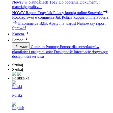
Newsy w płatnościach Tpay
Do pobrania
Dokumenty i
materiały graficzne
NOWY Raport Tpay
Jak Polacy kupują online
Sprawdź
Rozkręć swój e-commerce
Jak Polacy kupują online
Pobierz
E-commerce B2B. Apetyt na wzrost
Najnowszy raport
Sprawdź
Kariera
Pomoc
Centrum Pomocy
Pomoc dla sprzedawców,
Wróć
płatników i programistów
Dostępność
Informacje dotyczące
dostępności serwisu
Szukaj
Szukaj
Polski