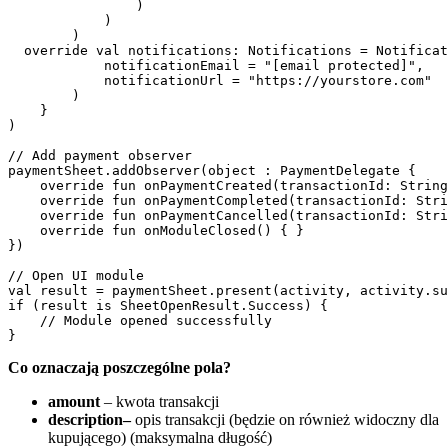
                )

            )

        )

  override val notifications: Notifications = Notificat
            notificationEmail = "[email protected]",

            notificationUrl = "https://yourstore.com"

        )

    }

)

// Add payment observer

paymentSheet.addObserver(object : PaymentDelegate {

    override fun onPaymentCreated(transactionId: String
    override fun onPaymentCompleted(transactionId: Stri
    override fun onPaymentCancelled(transactionId: Stri
    override fun onModuleClosed() { }

})

// Open UI module

val result = paymentSheet.present(activity, activity.su
if (result is SheetOpenResult.Success) {

    // Module opened successfully

Co oznaczają poszczególne pola?
amount
– kwota transakcji
description
–
opis transakcji (będzie on również widoczny dla
kupującego) (maksymalna długość)