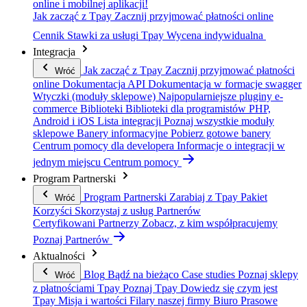
online i mobilnej aplikacji!
Jak zacząć z Tpay
Zacznij przyjmować płatności online
Cennik
Stawki za usługi Tpay
Wycena indywidualna
Integracja
Jak zacząć z Tpay
Zacznij przyjmować płatności
Wróć
online
Dokumentacja API
Dokumentacja w formacje swagger
Wtyczki (moduły sklepowe)
Najpopularniejsze pluginy e-
commerce
Biblioteki
Biblioteki dla programistów PHP,
Android i iOS
Lista integracji
Poznaj wszystkie moduły
sklepowe
Banery informacyjne
Pobierz gotowe banery
Centrum pomocy dla developera
Informacje o integracji w
jednym miejscu
Centrum pomocy
Program Partnerski
Program Partnerski
Zarabiaj z Tpay
Pakiet
Wróć
Korzyści
Skorzystaj z usług Partnerów
Certyfikowani Partnerzy
Zobacz, z kim współpracujemy
Poznaj Partnerów
Aktualności
Blog
Bądź na bieżąco
Case studies
Poznaj sklepy
Wróć
z płatnościami Tpay
Poznaj Tpay
Dowiedz się czym jest
Tpay
Misja i wartości
Filary naszej firmy
Biuro Prasowe