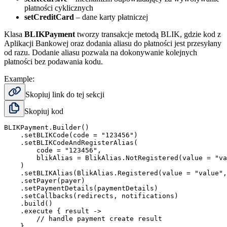
płatności cyklicznych
setCreditCard
– dane karty płatniczej
Klasa
BLIKPayment
tworzy transakcje metodą BLIK, gdzie kod z
Aplikacji Bankowej oraz dodania aliasu do płatności jest przesyłany
od razu. Dodanie aliasu pozwala na dokonywanie kolejnych
płatności bez podawania kodu.
Example:
Skopiuj link do tej sekcji
Skopiuj kod
BLIKPayment.Builder()

    .setBLIKCode(code = "123456")

    .setBLIKCodeAndRegisterAlias(

        code = "123456",

        blikAlias = BlikAlias.NotRegistered(value = "va
    )

    .setBLIKAlias(BlikAlias.Registered(value = "value",
    .setPayer(payer)

    .setPaymentDetails(paymentDetails)

    .setCallbacks(redirects, notifications)

    .build()

    .execute { result ->

        // handle payment create result
