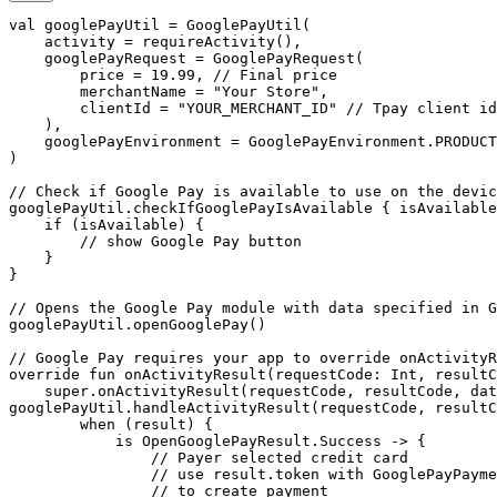
val googlePayUtil = GooglePayUtil(

    activity = requireActivity(),

    googlePayRequest = GooglePayRequest(

        price = 19.99, // Final price

        merchantName = "Your Store",

        clientId = "YOUR_MERCHANT_ID" // Tpay client id

    ),

    googlePayEnvironment = GooglePayEnvironment.PRODUCT
)

// Check if Google Pay is available to use on the devic
googlePayUtil.checkIfGooglePayIsAvailable { isAvailable
    if (isAvailable) {

        // show Google Pay button

    }

}

// Opens the Google Pay module with data specified in G
googlePayUtil.openGooglePay()

// Google Pay requires your app to override onActivityR
override fun onActivityResult(requestCode: Int, resultC
    super.onActivityResult(requestCode, resultCode, dat
googlePayUtil.handleActivityResult(requestCode, resultC
        when (result) {

            is OpenGooglePayResult.Success -> {

                // Payer selected credit card

                // use result.token with GooglePayPayme
                // to create payment
