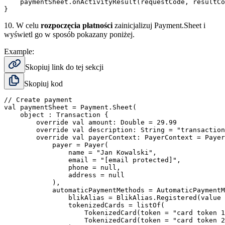
    paymentSheet.onActivityResult(requestCode, resultCo
10.
W celu
rozpoczęcia płatności
zainicjalizuj Payment.Sheet i
wyświetl go w sposób pokazany poniżej.
Example:
Skopiuj link do tej sekcji
Skopiuj kod
// Create payment

val paymentSheet = Payment.Sheet(

    object : Transaction {

        override val amount: Double = 29.99

        override val description: String = "transaction
        override val payerContext: PayerContext = Payer
            payer = Payer(

                name = "Jan Kowalski",

                email = "[email protected]",

                phone = null,

                address = null

            ),

            automaticPaymentMethods = AutomaticPaymentM
                blikAlias = BlikAlias.Registered(value 
                tokenizedCards = listOf(

                    TokenizedCard(token = "card token 1
                    TokenizedCard(token = "card token 2