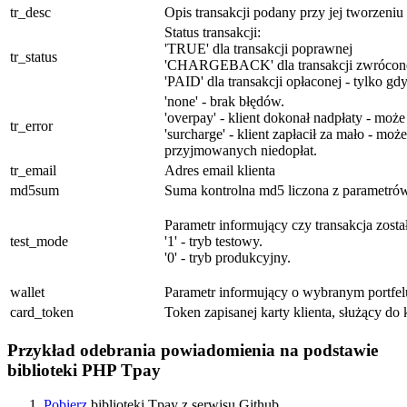
tr_desc
Opis transakcji podany przy jej tworzeniu
Status transakcji:
'TRUE' dla transakcji poprawnej
tr_status
'CHARGEBACK' dla transakcji zwróconej
'PAID' dla transakcji opłaconej - tylko g
'none' - brak błędów.
'overpay' - klient dokonał nadpłaty - moż
tr_error
'surcharge' - klient zapłacił za mało - m
przyjmowanych niedopłat.
tr_email
Adres email klienta
md5sum
Suma kontrolna md5 liczona z parametró
Parametr informujący czy transakcja zos
test_mode
'1' - tryb testowy.
'0' - tryb produkcyjny.
wallet
Parametr informujący o wybranym portfel
card_token
Token zapisanej karty klienta, służący do 
Przykład odebrania powiadomienia na podstawie
biblioteki PHP Tpay
Pobierz
biblioteki Tpay z serwisu Github.