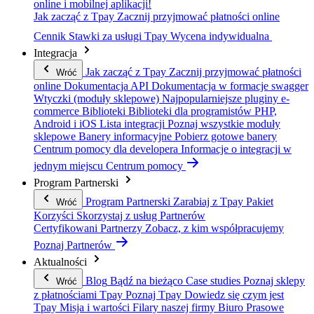
online i mobilnej aplikacji!
Jak zacząć z Tpay
Zacznij przyjmować płatności online
Cennik
Stawki za usługi Tpay
Wycena indywidualna
Integracja
Jak zacząć z Tpay
Zacznij przyjmować płatności
Wróć
online
Dokumentacja API
Dokumentacja w formacje swagger
Wtyczki (moduły sklepowe)
Najpopularniejsze pluginy e-
commerce
Biblioteki
Biblioteki dla programistów PHP,
Android i iOS
Lista integracji
Poznaj wszystkie moduły
sklepowe
Banery informacyjne
Pobierz gotowe banery
Centrum pomocy dla developera
Informacje o integracji w
jednym miejscu
Centrum pomocy
Program Partnerski
Program Partnerski
Zarabiaj z Tpay
Pakiet
Wróć
Korzyści
Skorzystaj z usług Partnerów
Certyfikowani Partnerzy
Zobacz, z kim współpracujemy
Poznaj Partnerów
Aktualności
Blog
Bądź na bieżąco
Case studies
Poznaj sklepy
Wróć
z płatnościami Tpay
Poznaj Tpay
Dowiedz się czym jest
Tpay
Misja i wartości
Filary naszej firmy
Biuro Prasowe