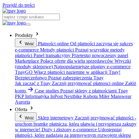
Przejdź do treści
Produkty
Płatności online
Od płatności zaczyna się sukces
Wróć
e-commerce
Metody płatności
Poznaj wszystkie metody
płatności
Panel transakcyjny
Przetestuj nowoczesny panel
Marketplace
Połącz ofertę dla wielu sprzedawców
Wtyczki
(moduły sklepowe)
Najpopularniejsze pluginy e-commerce
TpayGO
Włącz płatności naziemne w aplikacji Tpay!
Bezpieczeństwo
Poznaj zabezpieczenia Tpay
Jak zacząć z Tpay
Zacznij przyjmować płatnosci online
Załóż
konto
Case studies
Poznaj sklepy z płatnościami Tpay
PKP Informatyka
InPost
Nextbike
Kubota
Miler Manswear
Auroria
Oferta
Sklep internetowy
Zacznij przyjmować płatności -
Wróć
uruchom bramkę płatniczą, która ułatwia i przyspiesza zakupy
w internecie!
Duży i złożony e-commerce
Udostępniaj
płatności, które nadążają za intensywnym rozwojem sklepu