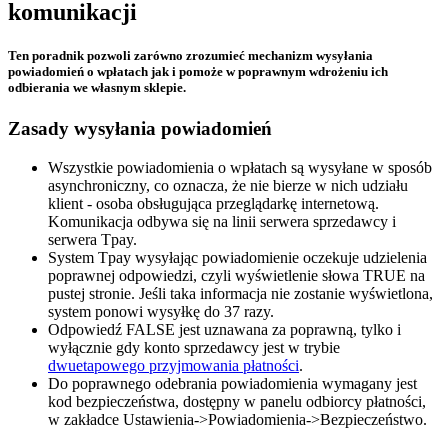
komunikacji
Ten poradnik pozwoli zarówno zrozumieć mechanizm wysyłania
powiadomień o wpłatach jak i pomoże w poprawnym wdrożeniu ich
odbierania we własnym sklepie.
Zasady wysyłania powiadomień
Wszystkie powiadomienia o wpłatach są wysyłane w sposób
asynchroniczny, co oznacza, że nie bierze w nich udziału
klient - osoba obsługująca przeglądarkę internetową.
Komunikacja odbywa się na linii serwera sprzedawcy i
serwera Tpay.
System Tpay wysyłając powiadomienie oczekuje udzielenia
poprawnej odpowiedzi, czyli wyświetlenie słowa TRUE na
pustej stronie. Jeśli taka informacja nie zostanie wyświetlona,
system ponowi wysyłkę do 37 razy.
Odpowiedź FALSE jest uznawana za poprawną, tylko i
wyłącznie gdy konto sprzedawcy jest w trybie
dwuetapowego przyjmowania płatności
.
Do poprawnego odebrania powiadomienia wymagany jest
kod bezpieczeństwa, dostępny w panelu odbiorcy płatności,
w zakładce Ustawienia->Powiadomienia->Bezpieczeństwo.