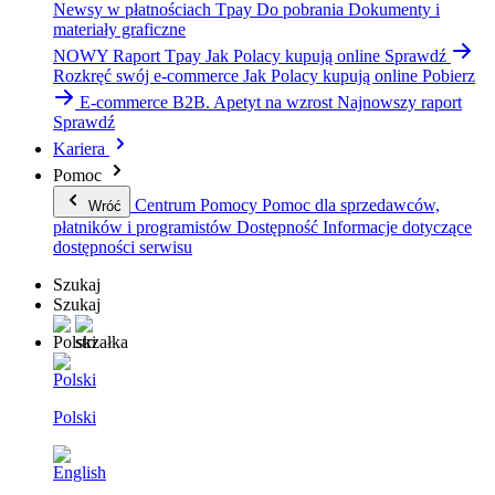
Newsy w płatnościach Tpay
Do pobrania
Dokumenty i
materiały graficzne
NOWY Raport Tpay
Jak Polacy kupują online
Sprawdź
Rozkręć swój e-commerce
Jak Polacy kupują online
Pobierz
E-commerce B2B. Apetyt na wzrost
Najnowszy raport
Sprawdź
Kariera
Pomoc
Centrum Pomocy
Pomoc dla sprzedawców,
Wróć
płatników i programistów
Dostępność
Informacje dotyczące
dostępności serwisu
Szukaj
Szukaj
Polski