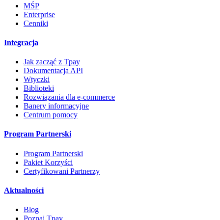
MŚP
Enterprise
Cenniki
Integracja
Jak zacząć z Tpay
Dokumentacja API
Wtyczki
Biblioteki
Rozwiązania dla e-commerce
Banery informacyjne
Centrum pomocy
Program Partnerski
Program Partnerski
Pakiet Korzyści
Certyfikowani Partnerzy
Aktualności
Blog
Poznaj Tpay