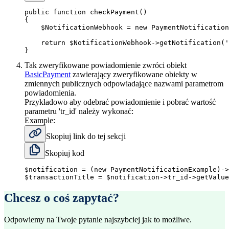
public
function
checkPayment
(
)
{
$NotificationWebhook
=
new
PaymentNotification
return
$NotificationWebhook
-
>
getNotification
(
'
}
Tak zweryfikowane powiadomienie zwróci obiekt
BasicPayment
zawierający zweryfikowane obiekty w
zmiennych publicznych odpowiadające nazwami parametrom
powiadomienia.
Przykładowo aby odebrać powiadomienie i pobrać wartość
parametru 'tr_id' należy wykonać:
Example:
Skopiuj link do tej sekcji
Skopiuj kod
$notification
=
(
new
PaymentNotificationExample
)
-
>
$transactionTitle
=
$notification
-
>
tr_id
-
>
getValue
Chcesz o coś zapytać?
Odpowiemy na Twoje pytanie najszybciej jak to możliwe.