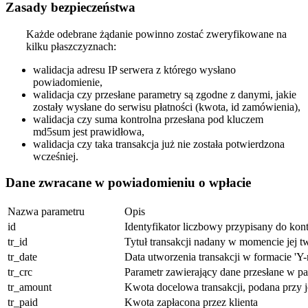
Zasady bezpieczeństwa
Każde odebrane żądanie powinno zostać zweryfikowane na
kilku płaszczyznach:
walidacja adresu IP serwera z którego wysłano
powiadomienie,
walidacja czy przesłane parametry są zgodne z danymi, jakie
zostały wysłane do serwisu płatności (kwota, id zamówienia),
walidacja czy suma kontrolna przesłana pod kluczem
md5sum jest prawidłowa,
walidacja czy taka transakcja już nie została potwierdzona
wcześniej.
Dane zwracane w powiadomieniu o wpłacie
Nazwa parametru
Opis
id
Identyfikator liczbowy przypisany do ko
tr_id
Tytuł transakcji nadany w momencie jej t
tr_date
Data utworzenia transakcji w formacie 'Y-
tr_crc
Parametr zawierający dane przesłane w par
tr_amount
Kwota docelowa transakcji, podana przy j
tr_paid
Kwota zapłacona przez klienta