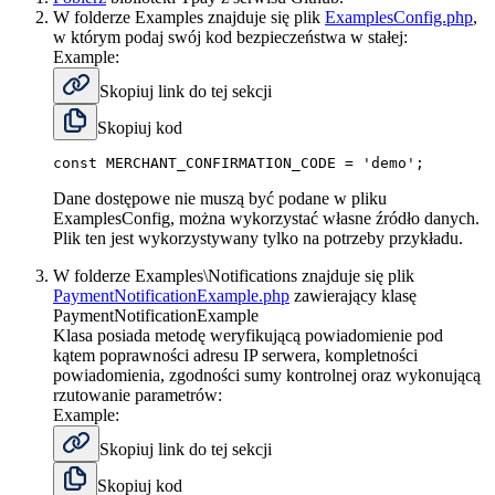
W folderze Examples znajduje się plik
ExamplesConfig.php
,
w którym podaj swój kod bezpieczeństwa w stałej:
Example:
Skopiuj link do tej sekcji
Skopiuj kod
const
MERCHANT_CONFIRMATION_CODE
=
'demo'
;
Dane dostępowe nie muszą być podane w pliku
ExamplesConfig, można wykorzystać własne źródło danych.
Plik ten jest wykorzystywany tylko na potrzeby przykładu.
W folderze Examples\Notifications znajduje się plik
PaymentNotificationExample.php
zawierający klasę
PaymentNotificationExample
Klasa posiada metodę weryfikującą powiadomienie pod
kątem poprawności adresu IP serwera, kompletności
powiadomienia, zgodności sumy kontrolnej oraz wykonującą
rzutowanie parametrów:
Example:
Skopiuj link do tej sekcji
Skopiuj kod