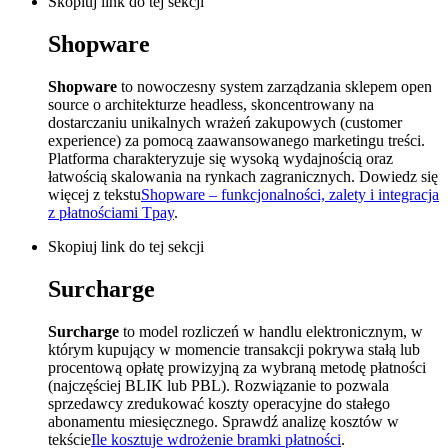
Skopiuj link do tej sekcji
Shopware
Shopware
to nowoczesny system zarządzania sklepem open
source o architekturze headless, skoncentrowany na
dostarczaniu unikalnych wrażeń zakupowych (customer
experience) za pomocą zaawansowanego marketingu treści.
Platforma charakteryzuje się wysoką wydajnością oraz
łatwością skalowania na rynkach zagranicznych. Dowiedz się
więcej z tekstu
Shopware – funkcjonalności, zalety i integracja
z płatnościami Tpay
.
Skopiuj link do tej sekcji
Surcharge
Surcharge
to model rozliczeń w handlu elektronicznym, w
którym kupujący w momencie transakcji pokrywa stałą lub
procentową opłatę prowizyjną za wybraną metodę płatności
(najczęściej BLIK lub PBL). Rozwiązanie to pozwala
sprzedawcy zredukować koszty operacyjne do stałego
abonamentu miesięcznego. Sprawdź analizę kosztów w
tekście
Ile kosztuje wdrożenie bramki płatności
.