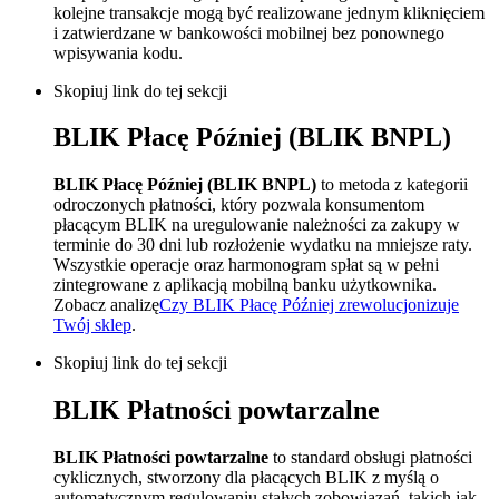
kolejne transakcje mogą być realizowane jednym kliknięciem
i zatwierdzane w bankowości mobilnej bez ponownego
wpisywania kodu.
Skopiuj link do tej sekcji
BLIK Płacę Później (BLIK BNPL)
BLIK Płacę Później (BLIK BNPL)
to metoda z kategorii
odroczonych płatności, który pozwala konsumentom
płacącym BLIK na uregulowanie należności za zakupy w
terminie do 30 dni lub rozłożenie wydatku na mniejsze raty.
Wszystkie operacje oraz harmonogram spłat są w pełni
zintegrowane z aplikacją mobilną banku użytkownika.
Zobacz analizę
Czy BLIK Płacę Później zrewolucjonizuje
Twój sklep
.
Skopiuj link do tej sekcji
BLIK Płatności powtarzalne
BLIK Płatności powtarzalne
to standard obsługi płatności
cyklicznych, stworzony dla płacących BLIK z myślą o
automatycznym regulowaniu stałych zobowiązań, takich jak