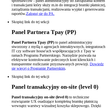
sprzedawców - panel administracyjny do zarządzania kontem
i transakcjami który służy
m.in do integracji bramki płatniczej,
zarządzania transakcjami, realizowania wypłat i generowania
raportów.
Zaloguj się do PA.
Skopiuj link do tej sekcji
Panel Partnera Tpay (PP)
Panel Partnera Tpay (PP)
to panel administracyjny
stworzony z myślą o agencjach interaktywnych, integratorach
IT czy software house'ach współpracujących z Tpay w
ramach Programu Partnerskiego. Narzędzie pozwala na
efektywne kontrolowanie poleconych kont klienckich i
transparentne rozliczanie przyznawanych prowizji.
Dowiedz
się więcej o Programie Partnerskim
.
Skopiuj link do tej sekcji
Panel transakcyjny on-site (level 0)
Panel transakcyjny on-site (level 0)
to techniczne
rozwiązanie UX osadzające kompletną bramkę płatniczą
wewnątrz warstwy wizualnej koszyka sklepowego. Dzięki