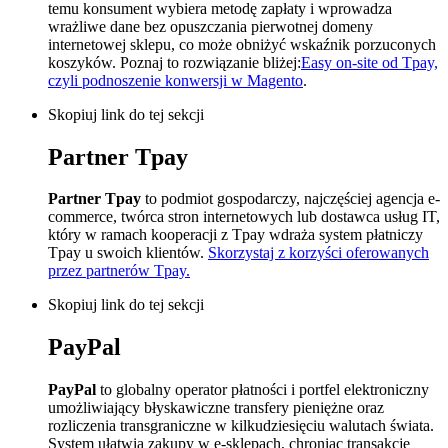
temu konsument wybiera metodę zapłaty i wprowadza
wrażliwe dane bez opuszczania pierwotnej domeny
internetowej sklepu, co może obniżyć wskaźnik porzuconych
koszyków. Poznaj to rozwiązanie bliżej:
Easy on-site od Tpay,
czyli podnoszenie konwersji w Magento
.
Skopiuj link do tej sekcji
Partner Tpay
Partner Tpay
to podmiot gospodarczy, najczęściej agencja e-
commerce, twórca stron internetowych lub dostawca usług IT,
który w ramach kooperacji z Tpay wdraża system płatniczy
Tpay u swoich klientów.
Skorzystaj z korzyści oferowanych
przez partnerów Tpay.
Skopiuj link do tej sekcji
PayPal
PayPal
to globalny operator płatności i portfel elektroniczny
umożliwiający błyskawiczne transfery pieniężne oraz
rozliczenia transgraniczne w kilkudziesięciu walutach świata.
System ułatwia zakupy w e-sklepach, chroniąc transakcje