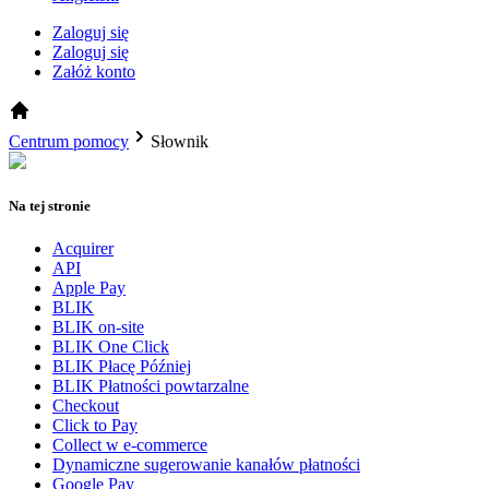
Zaloguj się
Zaloguj się
Załóż konto
Centrum pomocy
Słownik
Na tej stronie
Acquirer
API
Apple Pay
BLIK
BLIK on-site
BLIK One Click
BLIK Płacę Później
BLIK Płatności powtarzalne
Checkout
Click to Pay
Collect w e-commerce
Dynamiczne sugerowanie kanałów płatności
Google Pay