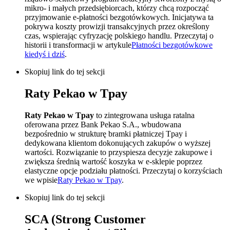
mikro- i małych przedsiębiorcach, którzy chcą rozpocząć
przyjmowanie e-płatności bezgotówkowych. Inicjatywa ta
pokrywa koszty prowizji transakcyjnych przez określony
czas, wspierając cyfryzację polskiego handlu. Przeczytaj o
historii i transformacji w artykule
Płatności bezgotówkowe
kiedyś i dziś
.
Skopiuj link do tej sekcji
Raty Pekao w Tpay
Raty Pekao w Tpay
to zintegrowana usługa ratalna
oferowana przez Bank Pekao S.A., wbudowana
bezpośrednio w strukturę bramki płatniczej Tpay i
dedykowana klientom dokonujących zakupów o wyższej
wartości. Rozwiązanie to przyspiesza decyzje zakupowe i
zwiększa średnią wartość koszyka w e-sklepie poprzez
elastyczne opcje podziału płatności. Przeczytaj o korzyściach
we wpisie
Raty Pekao w Tpay
.
Skopiuj link do tej sekcji
SCA (Strong Customer