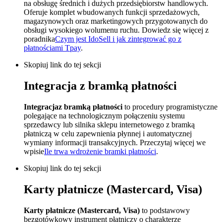
na obsługę średnich i dużych przedsiębiorstw handlowych.
Oferuje komplet wbudowanych funkcji sprzedażowych,
magazynowych oraz marketingowych przygotowanych do
obsługi wysokiego wolumenu ruchu. Dowiedz się więcej z
poradnika
Czym jest IdoSell i jak zintegrować go z
płatnościami Tpay
.
Skopiuj link do tej sekcji
Integracja z bramką płatności
Integracja
z bramką płatności
to procedury programistyczne
polegające na technologicznym połączeniu systemu
sprzedawcy lub silnika sklepu internetowego z bramką
płatniczą w celu zapewnienia płynnej i automatycznej
wymiany informacji transakcyjnych. Przeczytaj więcej we
wpisie
Ile trwa wdrożenie bramki płatności
.
Skopiuj link do tej sekcji
Karty płatnicze (Mastercard, Visa)
Karty płatnicze (Mastercard, Visa)
to podstawowy
bezgotówkowy instrument płatniczy o charakterze