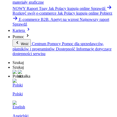
materiały graficzne
NOWY Raport Tpay
Jak Polacy kupują online
Sprawdź
Rozkręć swój e-commerce
Jak Polacy kupują online
Pobierz
E-commerce B2B. Apetyt na wzrost
Najnowszy raport
Sprawdź
Kariera
Pomoc
Centrum Pomocy
Pomoc dla sprzedawców,
Wróć
płatników i programistów
Dostępność
Informacje dotyczące
dostępności serwisu
Szukaj
Szukaj
Polski
Angielski