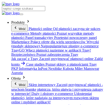
Produkty
Płatności online
Od płatności zaczyna się sukces
Wróć
e-commerce
Metody płatności
Poznaj wszystkie metody
płatności
Panel transakcyjny
Przetestuj nowoczesny panel
Marketplace
Połącz ofertę dla wielu sprzedawców
Wtyczki
(moduły sklepowe)
Najpopularniejsze pluginy e-commerce
TpayGO
Włącz płatności naziemne w aplikacji Tpay!
Bezpieczeństwo
Poznaj zabezpieczenia Tpay
Jak zacząć z Tpay
Zacznij przyjmować płatnosci online
Załóż
konto
Case studies
Poznaj sklepy z płatnościami Tpay
PKP Informatyka
InPost
Nextbike
Kubota
Miler Manswear
Auroria
Oferta
Sklep internetowy
Zacznij przyjmować płatności -
Wróć
uruchom bramkę płatniczą, która ułatwia i przyspiesza zakupy
w internecie!
Duży i złożony e-commerce
Udostępniaj
płatności, które nadążają za intensywnym rozwojem sklepu
online i mobilnej aplikacji!