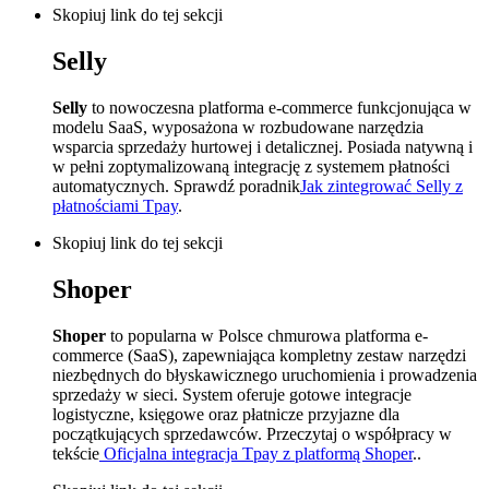
Skopiuj link do tej sekcji
Selly
Selly
to nowoczesna platforma e-commerce funkcjonująca w
modelu SaaS, wyposażona w rozbudowane narzędzia
wsparcia sprzedaży hurtowej i detalicznej. Posiada natywną i
w pełni zoptymalizowaną integrację z systemem płatności
automatycznych. Sprawdź poradnik
Jak zintegrować Selly z
płatnościami Tpay
.
Skopiuj link do tej sekcji
Shoper
Shoper
to popularna w Polsce chmurowa platforma e-
commerce (SaaS), zapewniająca kompletny zestaw narzędzi
niezbędnych do błyskawicznego uruchomienia i prowadzenia
sprzedaży w sieci. System oferuje gotowe integracje
logistyczne, księgowe oraz płatnicze przyjazne dla
początkujących sprzedawców. Przeczytaj o współpracy w
tekście
Oficjalna integracja Tpay z platformą Shoper
..