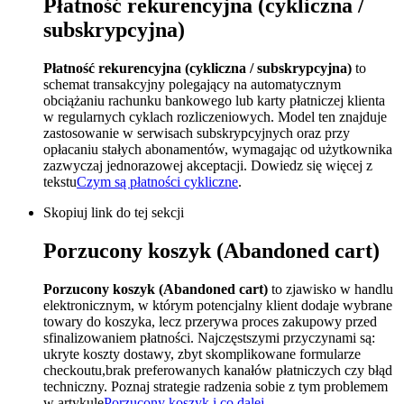
Płatność rekurencyjna (cykliczna /
subskrypcyjna)
Płatność rekurencyjna (cykliczna / subskrypcyjna)
to
schemat transakcyjny polegający na automatycznym
obciążaniu rachunku bankowego lub karty płatniczej klienta
w regularnych cyklach rozliczeniowych. Model ten znajduje
zastosowanie w serwisach subskrypcyjnych oraz przy
opłacaniu stałych abonamentów, wymagając od użytkownika
zazwyczaj jednorazowej akceptacji. Dowiedz się więcej z
tekstu
Czym są płatności cykliczne
.
Skopiuj link do tej sekcji
Porzucony koszyk (Abandoned cart)
Porzucony koszyk (Abandoned cart)
to zjawisko w handlu
elektronicznym, w którym potencjalny klient dodaje wybrane
towary do koszyka, lecz przerywa proces zakupowy przed
sfinalizowaniem płatności. Najczęstszymi przyczynami są:
ukryte koszty dostawy, zbyt skomplikowane formularze
checkoutu,brak preferowanych kanałów płatniczych czy błąd
techniczny. Poznaj strategie radzenia sobie z tym problemem
w artykule
Porzucony koszyk i co dalej
.