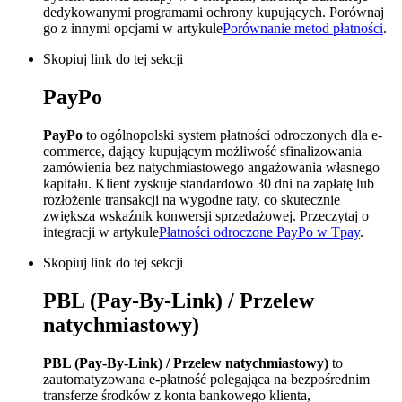
dedykowanymi programami ochrony kupujących. Porównaj
go z innymi opcjami w artykule
Porównanie metod płatności
.
Skopiuj link do tej sekcji
PayPo
PayPo
to ogólnopolski system płatności odroczonych dla e-
commerce, dający kupującym możliwość sfinalizowania
zamówienia bez natychmiastowego angażowania własnego
kapitału. Klient zyskuje standardowo 30 dni na zapłatę lub
rozłożenie transakcji na wygodne raty, co skutecznie
zwiększa wskaźnik konwersji sprzedażowej. Przeczytaj o
integracji w artykule
Płatności odroczone PayPo w Tpay
.
Skopiuj link do tej sekcji
PBL (Pay-By-Link) / Przelew
natychmiastowy)
PBL (Pay-By-Link) / Przelew natychmiastowy)
to
zautomatyzowana e-płatność polegająca na bezpośrednim
transferze środków z konta bankowego klienta,