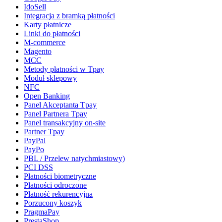
IdoSell
Integracja z bramką płatności
Karty płatnicze
Linki do płatności
M-commerce
Magento
MCC
Metody płatności w Tpay
Moduł sklepowy
NFC
Open Banking
Panel Akceptanta Tpay
Panel Partnera Tpay
Panel transakcyjny on-site
Partner Tpay
PayPal
PayPo
PBL / Przelew natychmiastowy)
PCI DSS
Płatności biometryczne
Płatności odroczone
Płatność rekurencyjna
Porzucony koszyk
PragmaPay
PrestaShop