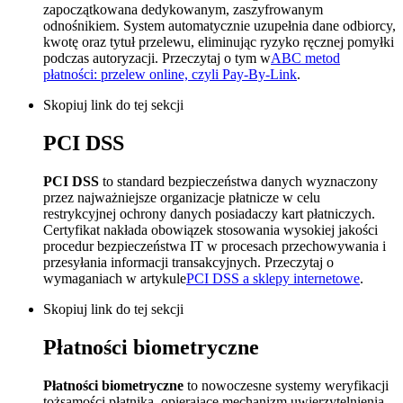
zapoczątkowana dedykowanym, zaszyfrowanym
odnośnikiem. System automatycznie uzupełnia dane odbiorcy,
kwotę oraz tytuł przelewu, eliminując ryzyko ręcznej pomyłki
podczas autoryzacji. Przeczytaj o tym w
ABC metod
płatności: przelew online, czyli Pay-By-Link
.
Skopiuj link do tej sekcji
PCI DSS
PCI DSS
to standard bezpieczeństwa danych wyznaczony
przez najważniejsze organizacje płatnicze w celu
restrykcyjnej ochrony danych posiadaczy kart płatniczych.
Certyfikat nakłada obowiązek stosowania wysokiej jakości
procedur bezpieczeństwa IT w procesach przechowywania i
przesyłania informacji transakcyjnych. Przeczytaj o
wymaganiach w artykule
PCI DSS a sklepy internetowe
.
Skopiuj link do tej sekcji
Płatności biometryczne
Płatności biometryczne
to nowoczesne systemy weryfikacji
tożsamości płatnika, opierające mechanizm uwierzytelnienia