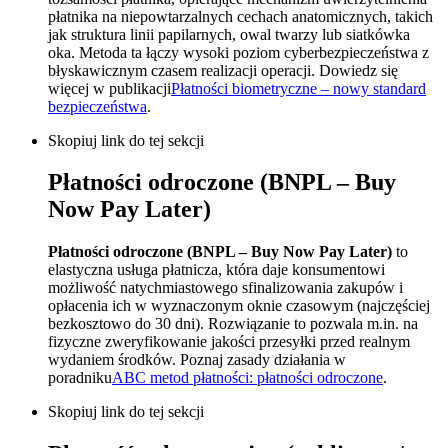
płatnika na niepowtarzalnych cechach anatomicznych, takich
jak struktura linii papilarnych, owal twarzy lub siatkówka
oka. Metoda ta łączy wysoki poziom cyberbezpieczeństwa z
błyskawicznym czasem realizacji operacji. Dowiedz się
więcej w publikacji
Płatności biometryczne – nowy standard
bezpieczeństwa
.
Skopiuj link do tej sekcji
Płatności odroczone (BNPL – Buy
Now Pay Later)
Płatności odroczone (BNPL – Buy Now Pay Later)
to
elastyczna usługa płatnicza, która daje konsumentowi
możliwość natychmiastowego sfinalizowania zakupów i
opłacenia ich w wyznaczonym oknie czasowym (najczęściej
bezkosztowo do 30 dni). Rozwiązanie to pozwala
m.in
. na
fizyczne zweryfikowanie jakości przesyłki przed realnym
wydaniem środków. Poznaj zasady działania w
poradniku
ABC metod płatności: płatności odroczone
.
Skopiuj link do tej sekcji