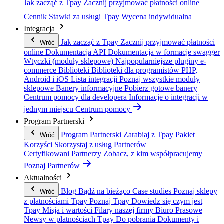
Jak zacząć z Tpay
Zacznij przyjmować płatności online
Cennik
Stawki za usługi Tpay
Wycena indywidualna
Integracja
Jak zacząć z Tpay
Zacznij przyjmować płatności
Wróć
online
Dokumentacja API
Dokumentacja w formacje swagger
Wtyczki (moduły sklepowe)
Najpopularniejsze pluginy e-
commerce
Biblioteki
Biblioteki dla programistów PHP,
Android i iOS
Lista integracji
Poznaj wszystkie moduły
sklepowe
Banery informacyjne
Pobierz gotowe banery
Centrum pomocy dla developera
Informacje o integracji w
jednym miejscu
Centrum pomocy
Program Partnerski
Program Partnerski
Zarabiaj z Tpay
Pakiet
Wróć
Korzyści
Skorzystaj z usług Partnerów
Certyfikowani Partnerzy
Zobacz, z kim współpracujemy
Poznaj Partnerów
Aktualności
Blog
Bądź na bieżąco
Case studies
Poznaj sklepy
Wróć
z płatnościami Tpay
Poznaj Tpay
Dowiedz się czym jest
Tpay
Misja i wartości
Filary naszej firmy
Biuro Prasowe
Newsy w płatnościach Tpay
Do pobrania
Dokumenty i