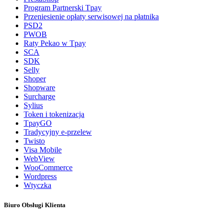
Program Partnerski Tpay
Przeniesienie opłaty serwisowej na płatnika
PSD2
PWOB
Raty Pekao w Tpay
SCA
SDK
Selly
Shoper
Shopware
Surcharge
Sylius
Token i tokenizacja
TpayGO
Tradycyjny e-przelew
Twisto
Visa Mobile
WebView
WooCommerce
Wordpress
Wtyczka
Biuro Obsługi Klienta