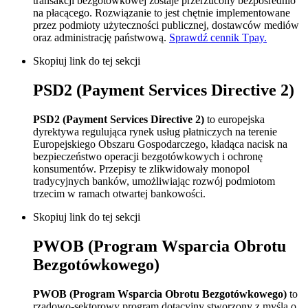
transakcji bezgotówkowej zostaje przerzucony bezpośrednio
na płacącego. Rozwiązanie to jest chętnie implementowane
przez podmioty użyteczności publicznej, dostawców mediów
oraz administrację państwową.
Sprawdź cennik Tpay.
Skopiuj link do tej sekcji
PSD2 (Payment Services Directive 2)
PSD2 (Payment Services Directive 2)
to europejska
dyrektywa regulująca rynek usług płatniczych na terenie
Europejskiego Obszaru Gospodarczego, kładąca nacisk na
bezpieczeństwo operacji bezgotówkowych i ochronę
konsumentów. Przepisy te zlikwidowały monopol
tradycyjnych banków, umożliwiając rozwój podmiotom
trzecim w ramach otwartej bankowości.
Skopiuj link do tej sekcji
PWOB (Program Wsparcia Obrotu
Bezgotówkowego)
PWOB (Program Wsparcia Obrotu Bezgotówkowego)
to
rządowo-sektorowy program dotacyjny stworzony z myślą o