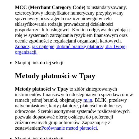
MCC (Merchant Category Code)
to ustandaryzowany,
czterocyfrowy identyfikator numeryczny przypisywany
sprzedawcy przez agenta rozliczeniowego w celu
sklasyfikowania rodzaju prowadzonej działalności
gospodarczej lub usługowej. Kod ten odgrywa decydującą
rolę w systemach zarządzania ryzykiem finansowym oraz
ocenie zgodności z regulacjami organizacji kartowych.
Zobacz, jak najlepiej dobrać bramkę płatniczą dla Twojej
organizacji.
Skopiuj link do tej sekcji
Metody płatności w Tpay
Metody płatności w Tpay
to zbiór zintegrowanych
instrumentów finansowych udostępnianych sprzedawcom w
ramach jednej bramki, obejmujący
m.in
. BLIK, przelewy
natychmiastowe, karty płatnicze, płatności mobilne czy
odroczone. Szeroki asortyment systemów rozliczeniowych
pozwala dopasować ofertę e-sklepu do preferencji
zróżnicowanych grup odbiorców. Zapoznaj się z
zestawieniem
Porównanie metod płatności
.
Skopiuj link do tej sekcji