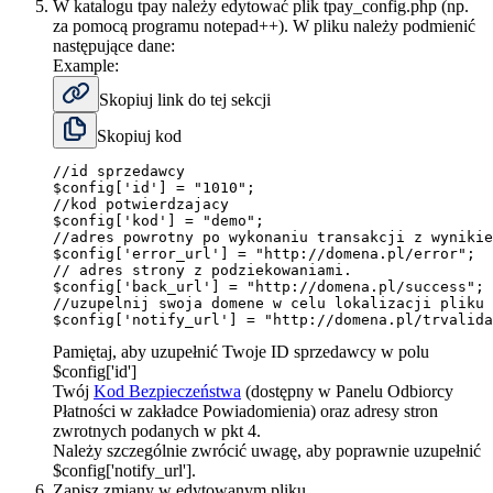
W katalogu tpay należy edytować plik tpay_config.php (np.
za pomocą programu notepad++). W pliku należy podmienić
następujące dane:
Example:
Skopiuj link do tej sekcji
Skopiuj kod
//id sprzedawcy
$config
[
'id'
]
=
"1010"
;
//kod potwierdzajacy
$config
[
'kod'
]
=
"demo"
;
//adres powrotny po wykonaniu transakcji z wynikie
$config
[
'error_url'
]
=
 "http
:
//domena.pl/error";
// adres strony z podziekowaniami.
$config
[
'back_url'
]
=
 "http
:
//domena.pl/success";
//uzupelnij swoja domene w celu lokalizacji pliku 
$config
[
'notify_url'
]
=
 "http
:
//domena.pl/trvalida
Pamiętaj, aby uzupełnić Twoje ID sprzedawcy w polu
$config['id']
Twój
Kod Bezpieczeństwa
(dostępny w Panelu Odbiorcy
Płatności w zakładce Powiadomienia) oraz adresy stron
zwrotnych podanych w pkt 4.
Należy szczególnie zwrócić uwagę, aby poprawnie uzupełnić
$config['notify_url'].
Zapisz zmiany w edytowanym pliku.