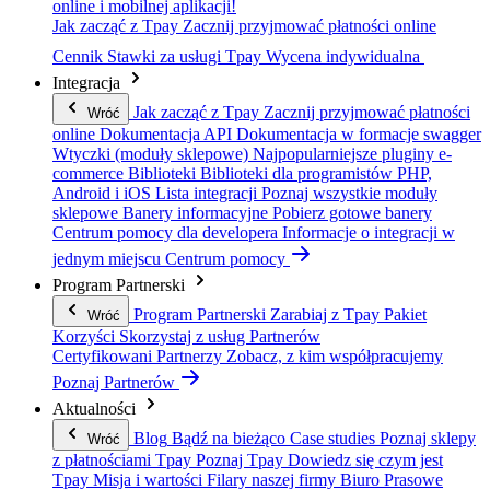
online i mobilnej aplikacji!
Jak zacząć z Tpay
Zacznij przyjmować płatności online
Cennik
Stawki za usługi Tpay
Wycena indywidualna
Integracja
Jak zacząć z Tpay
Zacznij przyjmować płatności
Wróć
online
Dokumentacja API
Dokumentacja w formacje swagger
Wtyczki (moduły sklepowe)
Najpopularniejsze pluginy e-
commerce
Biblioteki
Biblioteki dla programistów PHP,
Android i iOS
Lista integracji
Poznaj wszystkie moduły
sklepowe
Banery informacyjne
Pobierz gotowe banery
Centrum pomocy dla developera
Informacje o integracji w
jednym miejscu
Centrum pomocy
Program Partnerski
Program Partnerski
Zarabiaj z Tpay
Pakiet
Wróć
Korzyści
Skorzystaj z usług Partnerów
Certyfikowani Partnerzy
Zobacz, z kim współpracujemy
Poznaj Partnerów
Aktualności
Blog
Bądź na bieżąco
Case studies
Poznaj sklepy
Wróć
z płatnościami Tpay
Poznaj Tpay
Dowiedz się czym jest
Tpay
Misja i wartości
Filary naszej firmy
Biuro Prasowe