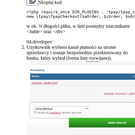
Skopiuj kod
<?php
require_once
DIR_PLUGINS
.
'tpay/tpay_c
new
\
tpay
\
TpayCheckout
(
$aOrder
,
$iOrder
,
$oOr
w ok. ¾ długości pliku, w linii pomiędzy znacznikami
</table> oraz </div>
04.developer/
Użytkownik wybiera kanał płatności na stronie
sprzedawcy i zostaje bezpośrednio przekierowany do
banku, który wybrał (forma listy rozwijanej).