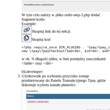
W tym celu należy w pliku order-step-3.php dodać
fragment kodu:
Example:
Skopiuj link do tej sekcji
Skopiuj kod
<?php
require_once
DIR_PLUGINS
.
'tpay/tpay_c
new
\
tpay
\
TpayCheckout
(
$aOrder
,
$iOrder
,
$oOr
w ok. ¾ długości pliku, w linii pomiędzy znacznikami
</table> oraz </div>
04.developer/
Użytkownik po wybraniu przycisku zostaje
przekierowany do Panelu Transakcyjnego Tpay, gdzie
dokonuje wyboru kanału płatności.