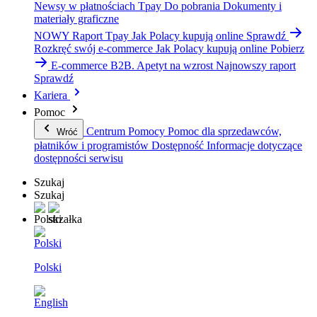
Newsy w płatnościach Tpay
Do pobrania
Dokumenty i
materiały graficzne
NOWY Raport Tpay
Jak Polacy kupują online
Sprawdź
Rozkręć swój e-commerce
Jak Polacy kupują online
Pobierz
E-commerce B2B. Apetyt na wzrost
Najnowszy raport
Sprawdź
Kariera
Pomoc
Centrum Pomocy
Pomoc dla sprzedawców,
Wróć
płatników i programistów
Dostępność
Informacje dotyczące
dostępności serwisu
Szukaj
Szukaj
Polski