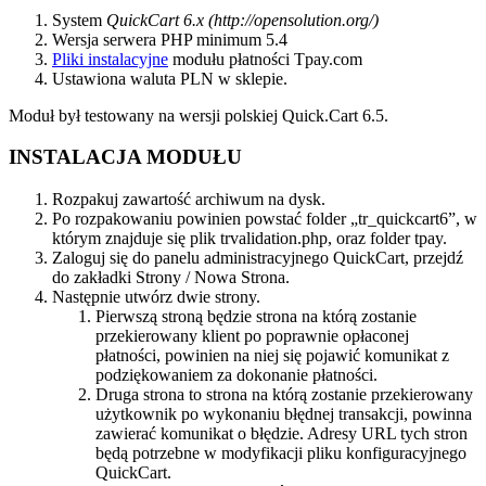
System
QuickCart 6.x (http://opensolution.org/)
Wersja serwera PHP minimum 5.4
Pliki instalacyjne
modułu płatności Tpay.com
Ustawiona waluta PLN w sklepie.
Moduł był testowany na wersji polskiej Quick.Cart 6.5.
INSTALACJA MODUŁU
Rozpakuj zawartość archiwum na dysk.
Po rozpakowaniu powinien powstać folder „tr_quickcart6”, w
którym znajduje się plik trvalidation.php, oraz folder tpay.
Zaloguj się do panelu administracyjnego QuickCart, przejdź
do zakładki Strony / Nowa Strona.
Następnie utwórz dwie strony.
Pierwszą stroną będzie strona na którą zostanie
przekierowany klient po poprawnie opłaconej
płatności, powinien na niej się pojawić komunikat z
podziękowaniem za dokonanie płatności.
Druga strona to strona na którą zostanie przekierowany
użytkownik po wykonaniu błędnej transakcji, powinna
zawierać komunikat o błędzie. Adresy URL tych stron
będą potrzebne w modyfikacji pliku konfiguracyjnego
QuickCart.