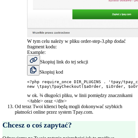
W tym celu należy w pliku order-step-3.php dodać
fragment kodu:
Example:
Skopiuj link do tej sekcji
Skopiuj kod
<?php
require_once
DIR_PLUGINS
.
'tpay/tpay_c
new
\
tpay
\
TpayCheckout
(
$aOrder
,
$iOrder
,
$oOr
w ok. ¾ długości pliku, w linii pomiędzy znacznikami
</table> oraz </div>
Od teraz Twoi klienci będą mogli dokonywać szybkich
płatności online przez system Tpay.com.
Chcesz o coś zapytać?