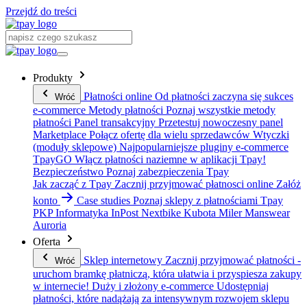
Przejdź do treści
Produkty
Płatności online
Od płatności zaczyna się sukces
Wróć
e-commerce
Metody płatności
Poznaj wszystkie metody
płatności
Panel transakcyjny
Przetestuj nowoczesny panel
Marketplace
Połącz ofertę dla wielu sprzedawców
Wtyczki
(moduły sklepowe)
Najpopularniejsze pluginy e-commerce
TpayGO
Włącz płatności naziemne w aplikacji Tpay!
Bezpieczeństwo
Poznaj zabezpieczenia Tpay
Jak zacząć z Tpay
Zacznij przyjmować płatnosci online
Załóż
konto
Case studies
Poznaj sklepy z płatnościami Tpay
PKP Informatyka
InPost
Nextbike
Kubota
Miler Manswear
Auroria
Oferta
Sklep internetowy
Zacznij przyjmować płatności -
Wróć
uruchom bramkę płatniczą, która ułatwia i przyspiesza zakupy
w internecie!
Duży i złożony e-commerce
Udostępniaj
płatności, które nadążają za intensywnym rozwojem sklepu