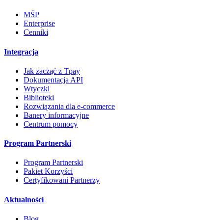
MŚP
Enterprise
Cenniki
Integracja
Jak zacząć z Tpay
Dokumentacja API
Wtyczki
Biblioteki
Rozwiązania dla e-commerce
Banery informacyjne
Centrum pomocy
Program Partnerski
Program Partnerski
Pakiet Korzyści
Certyfikowani Partnerzy
Aktualności
Blog