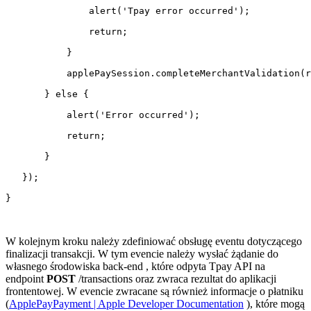
               alert('Tpay error occurred');

               return;

           }

           applePaySession.completeMerchantValidation(r
       } else {

           alert('Error occurred');

           return;

       }

   });

}

W kolejnym kroku należy zdefiniować obsługę eventu dotyczącego
finalizacji transakcji. W tym evencie należy wysłać żądanie do
własnego środowiska back-end , które odpyta Tpay API na
endpoint
POST
/transactions oraz zwraca rezultat do aplikacji
frontentowej. W evencie zwracane są również informacje o płatniku
(
ApplePayPayment | Apple Developer Documentation
), które mogą