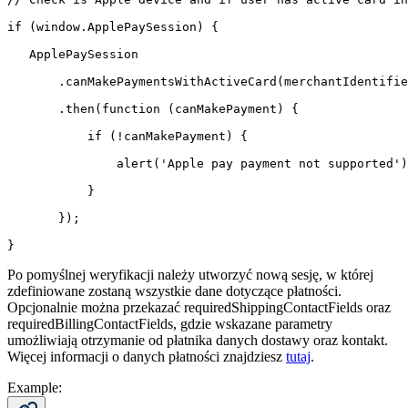
if
(
window
.
ApplePaySession
)
{
   ApplePaySession

.
canMakePaymentsWithActiveCard
(
merchantIdentifie
.
then
(
function
(
canMakePayment
)
{
if
(
!
canMakePayment
)
{
alert
(
'Apple pay payment not supported'
)
}
}
)
;
}
Po pomyślnej weryfikacji należy utworzyć nową sesję, w której
zdefiniowane zostaną wszystkie dane dotyczące płatności.
Opcjonalnie można przekazać requiredShippingContactFields oraz
requiredBillingContactFields, gdzie wskazane parametry
umożliwiają otrzymanie od płatnika danych dostawy oraz kontakt.
Więcej informacji o danych płatności znajdziesz
tutaj
.
Example: