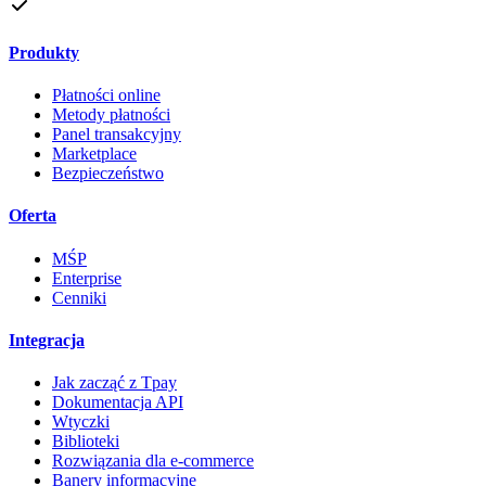
Produkty
Płatności online
Metody płatności
Panel transakcyjny
Marketplace
Bezpieczeństwo
Oferta
MŚP
Enterprise
Cenniki
Integracja
Jak zacząć z Tpay
Dokumentacja API
Wtyczki
Biblioteki
Rozwiązania dla e-commerce
Banery informacyjne