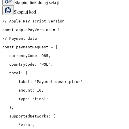
Skopiuj link do tej sekcji
Skopiuj kod
// Apple Pay script version

const applePayVersion = 1

// Payment data

const paymentRequest = {

   currencyCode: 985,

   countryCode: "POL",

   total: {

       label: "Payment description",

       amount: 10,

       type: 'final'

   },

   supportedNetworks: [

       'visa',
