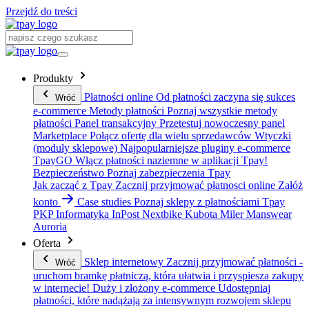
Przejdź do treści
Produkty
Płatności online
Od płatności zaczyna się sukces
Wróć
e-commerce
Metody płatności
Poznaj wszystkie metody
płatności
Panel transakcyjny
Przetestuj nowoczesny panel
Marketplace
Połącz ofertę dla wielu sprzedawców
Wtyczki
(moduły sklepowe)
Najpopularniejsze pluginy e-commerce
TpayGO
Włącz płatności naziemne w aplikacji Tpay!
Bezpieczeństwo
Poznaj zabezpieczenia Tpay
Jak zacząć z Tpay
Zacznij przyjmować płatnosci online
Załóż
konto
Case studies
Poznaj sklepy z płatnościami Tpay
PKP Informatyka
InPost
Nextbike
Kubota
Miler Manswear
Auroria
Oferta
Sklep internetowy
Zacznij przyjmować płatności -
Wróć
uruchom bramkę płatniczą, która ułatwia i przyspiesza zakupy
w internecie!
Duży i złożony e-commerce
Udostępniaj
płatności, które nadążają za intensywnym rozwojem sklepu