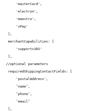
       'masterCard',

       'electron',

       'maestro',

       'vPay'

   ],

   merchantCapabilities: [

       'supports3DS'

   ],

  //optional parameters

   requiredShippingContactFields: [

       'postalAddress',

       ‘name’,

       ‘phone’,

       ‘email’

   ],
