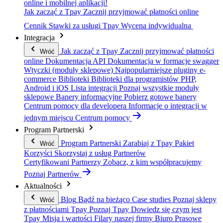
online i mobilnej aplikacji!
Jak zacząć z Tpay
Zacznij przyjmować płatności online
Cennik
Stawki za usługi Tpay
Wycena indywidualna
Integracja
Jak zacząć z Tpay
Zacznij przyjmować płatności
Wróć
online
Dokumentacja API
Dokumentacja w formacje swagger
Wtyczki (moduły sklepowe)
Najpopularniejsze pluginy e-
commerce
Biblioteki
Biblioteki dla programistów PHP,
Android i iOS
Lista integracji
Poznaj wszystkie moduły
sklepowe
Banery informacyjne
Pobierz gotowe banery
Centrum pomocy dla developera
Informacje o integracji w
jednym miejscu
Centrum pomocy
Program Partnerski
Program Partnerski
Zarabiaj z Tpay
Pakiet
Wróć
Korzyści
Skorzystaj z usług Partnerów
Certyfikowani Partnerzy
Zobacz, z kim współpracujemy
Poznaj Partnerów
Aktualności
Blog
Bądź na bieżąco
Case studies
Poznaj sklepy
Wróć
z płatnościami Tpay
Poznaj Tpay
Dowiedz się czym jest
Tpay
Misja i wartości
Filary naszej firmy
Biuro Prasowe