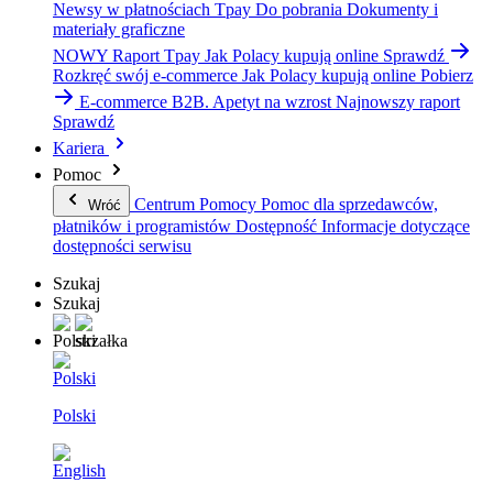
Newsy w płatnościach Tpay
Do pobrania
Dokumenty i
materiały graficzne
NOWY Raport Tpay
Jak Polacy kupują online
Sprawdź
Rozkręć swój e-commerce
Jak Polacy kupują online
Pobierz
E-commerce B2B. Apetyt na wzrost
Najnowszy raport
Sprawdź
Kariera
Pomoc
Centrum Pomocy
Pomoc dla sprzedawców,
Wróć
płatników i programistów
Dostępność
Informacje dotyczące
dostępności serwisu
Szukaj
Szukaj
Polski