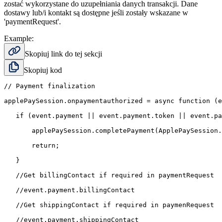
zostać wykorzystane do uzupełniania danych transakcji. Dane
dostawy lub/i kontakt są dostępne jeśli zostały wskazane w
'paymentRequest'.
Example:
Skopiuj link do tej sekcji
Skopiuj kod
// Payment finalization

applePaySession.onpaymentauthorized = async function (e
   if (event.payment || event.payment.token || event.pa
       applePaySession.completePayment(ApplePaySession.
       return;

   }

   //Get billingContact if required in paymentRequest

   //event.payment.billingContact

   //Get shippingContact if required in paymenRequest

   //event.payment.shippingContact
