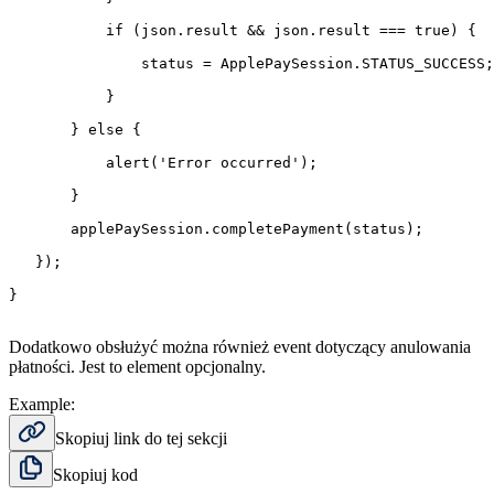
           if (json.result && json.result === true) {

               status = ApplePaySession.STATUS_SUCCESS;

           }

       } else {

           alert('Error occurred');

       }

       applePaySession.completePayment(status);

   });

}

Dodatkowo obsłużyć można również event dotyczący anulowania
płatności. Jest to element opcjonalny.
Example:
Skopiuj link do tej sekcji
Skopiuj kod