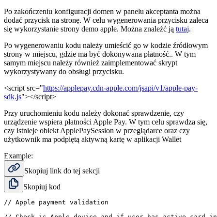
Po zakończeniu konfiguracji domen w panelu akceptanta można
dodać przycisk na stronę. W celu wygenerowania przycisku zaleca
się wykorzystanie strony demo apple. Można znaleźć ją
tutaj
.
Po wygenerowaniu kodu należy umieścić go w kodzie źródłowym
strony w miejscu, gdzie ma być dokonywana płatność.. W tym
samym miejscu należy również zaimplementować skrypt
wykorzystywany do obsługi przycisku.
<script src="
https://applepay.cdn-apple.com/jsapi/v1/apple-pay-
sdk.js
"></script>
Przy uruchomieniu kodu należy dokonać sprawdzenie, czy
urządzenie wspiera płatności Apple Pay. W tym celu sprawdza się,
czy istnieje obiekt ApplePaySession w przeglądarce oraz czy
użytkownik ma podpiętą aktywną kartę w aplikacji Wallet
Example:
Skopiuj link do tej sekcji
Skopiuj kod
// Apple payment validation
// Check is Apple device and if user has active card in