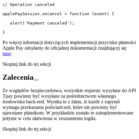
// Operation canceled

applePaySession.oncancel = function (event) {

   alert('Payment canceled');

}
Po więcej informacji dotyczących implementacji przycisku płatności
Apple Pay odsyłamy do oficjalnej dokumentacji znajdującej się
tuta
j
.
Skopiuj link do tej sekcji
Zalecenia
Ze względów bezpieczeństwa, wszystkie requesty wysyłane do API
Tpay powinny być wysyłane za pośrednictwem własnego
środowiska back-end. Wynika to z faktu, iż każde z zapytań
wymaga przekazania poświadczeń, które nie powinny być
ujawniane płatnikom. W przykładzie zostało to zaimplementowane
jedynie w celu ułatwienia w zrozumieniu logiki.
Skopiuj link do tej sekcji