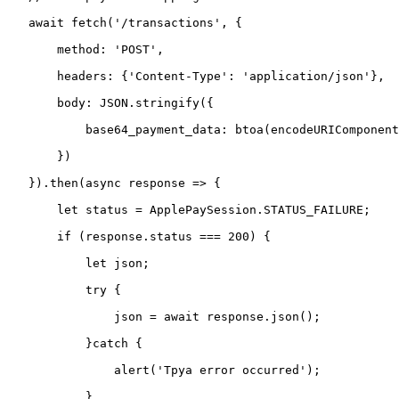
   await fetch('/transactions', {

       method: 'POST',

       headers: {'Content-Type': 'application/json'},

       body: JSON.stringify({

           base64_payment_data: btoa(encodeURIComponent
       })

   }).then(async response => {

       let status = ApplePaySession.STATUS_FAILURE;

       if (response.status === 200) {

           let json;

           try {

               json = await response.json();

           }catch {

               alert('Tpya error occurred');

           }
