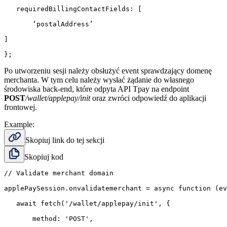
   requiredBillingContactFields: [

       ‘postalAddress’

]

};
Po utworzeniu sesji należy obsłużyć event sprawdzający domenę
merchanta. W tym celu należy wysłać żądanie do własnego
środowiska back-end, które odpyta API Tpay na endpoint
POST
/wallet/applepay/init
oraz zwróci odpowiedź do aplikacji
frontowej.
Example:
Skopiuj link do tej sekcji
Skopiuj kod
// Validate merchant domain

applePaySession.onvalidatemerchant = async function (ev
   await fetch('/wallet/applepay/init', {

       method: 'POST',
