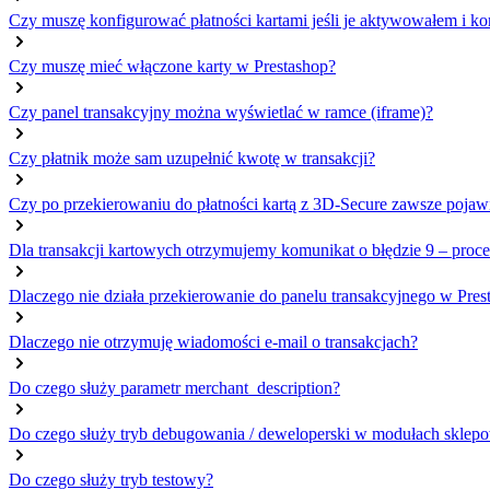
Czy muszę konfigurować płatności kartami jeśli je aktywowałem i ko
Czy muszę mieć włączone karty w Prestashop?
Czy panel transakcyjny można wyświetlać w ramce (iframe)?
Czy płatnik może sam uzupełnić kwotę w transakcji?
Czy po przekierowaniu do płatności kartą z 3D-Secure zawsze pojawiają
Dla transakcji kartowych otrzymujemy komunikat o błędzie 9 – proces
Dlaczego nie działa przekierowanie do panelu transakcyjnego w Pres
Dlaczego nie otrzymuję wiadomości e-mail o transakcjach?
Do czego służy parametr merchant_description?
Do czego służy tryb debugowania / deweloperski w modułach sklep
Do czego służy tryb testowy?