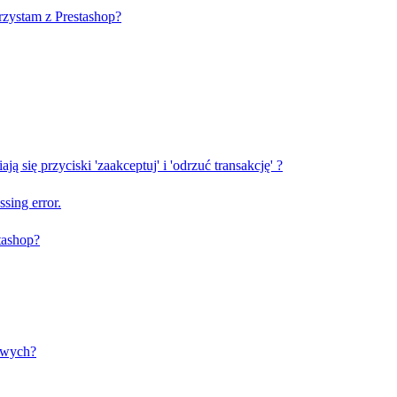
rzystam z Prestashop?
 się przyciski 'zaakceptuj' i 'odrzuć transakcję' ?
sing error.
tashop?
owych?