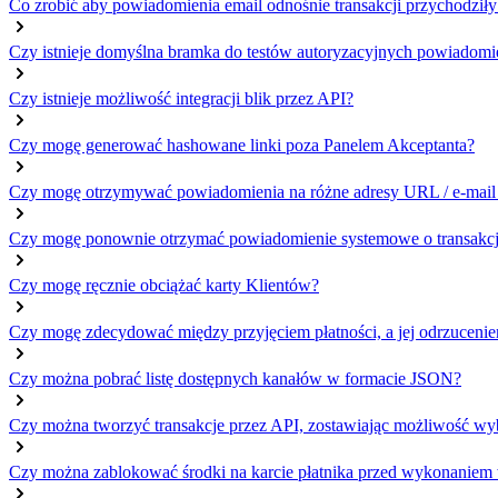
Co zrobić aby powiadomienia email odnośnie transakcji przychodziły
Czy istnieje domyślna bramka do testów autoryzacyjnych powiadomi
Czy istnieje możliwość integracji blik przez API?
Czy mogę generować hashowane linki poza Panelem Akceptanta?
Czy mogę otrzymywać powiadomienia na różne adresy URL / e-mail
Czy mogę ponownie otrzymać powiadomienie systemowe o transakcj
Czy mogę ręcznie obciążać karty Klientów?
Czy mogę zdecydować między przyjęciem płatności, a jej odrzuceni
Czy można pobrać listę dostępnych kanałów w formacie JSON?
Czy można tworzyć transakcje przez API, zostawiając możliwość w
Czy można zablokować środki na karcie płatnika przed wykonaniem