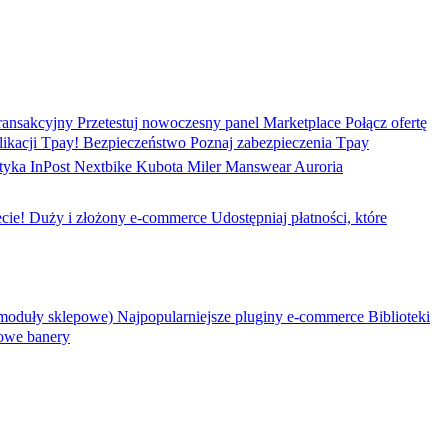
ransakcyjny
Przetestuj nowoczesny panel
Marketplace
Połącz ofertę
ikacji Tpay!
Bezpieczeństwo
Poznaj zabezpieczenia Tpay
tyka
InPost
Nextbike
Kubota
Miler Manswear
Auroria
cie!
Duży i złożony e-commerce
Udostępniaj płatności, które
moduły sklepowe)
Najpopularniejsze pluginy e-commerce
Biblioteki
owe banery