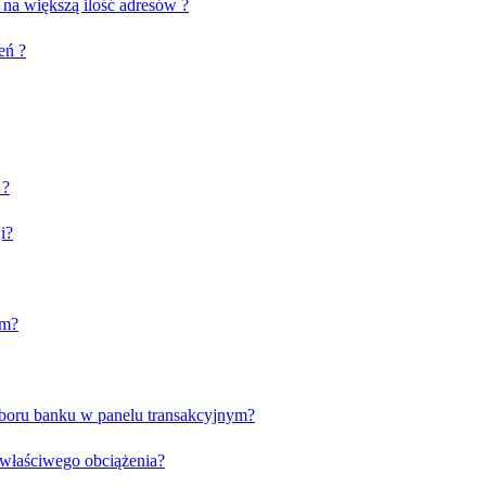
 na większą ilość adresów ?
eń ?
 ?
i?
em?
yboru banku w panelu transakcyjnym?
 właściwego obciążenia?