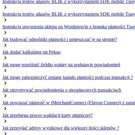
Instrukcja testów aliasów BLIK z wykorzystaniem SDK mobile Tpay
Instrukcja testów aliasów BLIK z wykorzystaniem SDK mobile Tpay
Instrukcja utworzenia sklepu na Wordpress'ie z bramką płatności Tpa
Jak budować odnośniki płatności i umieszczać je na stronie?
Jak dodać kalkulator rat Pekao
Jak mogę rozróżnić źródło wpłaty na podstawie powiadomień
Jak mogę zabezpieczyć zmianę kanału płatności podczas transakcji ?
Jak otrzymywać powiadomienia o nieopłaconych transakcjach
Jak powiązać płatność w iMerchantConnect (Elavon Connect) z zam
Jak przebiega proces walidacji karty płatniczej?
Jak przesyłać adresy wynikowe dla większej ilości sklepów ?