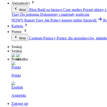
Aktualności
Blog
Bądź na bieżąco
Case studies
Poznaj sklepy z
Wróć
Tpay
Do pobrania
Dokumenty i materiały graficzne
NOWY Raport Tpay
Jak Polacy kupują online
Sprawdź
Ro
Kariera
Pomoc
Centrum Pomocy
Pomoc dla sprzedawców, płatnik
Wróć
Szukaj
Szukaj
Polski
Angielski
Zaloguj się