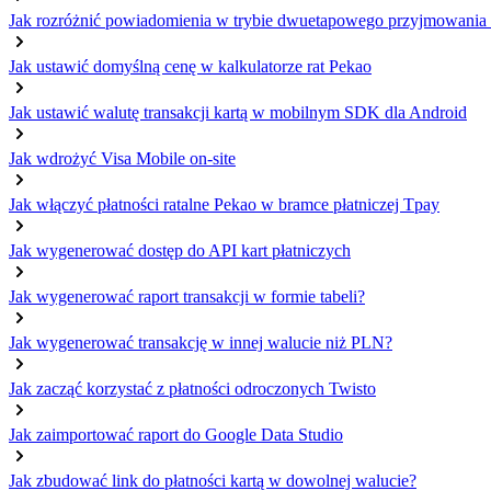
Jak rozróżnić powiadomienia w trybie dwuetapowego przyjmowania 
Jak ustawić domyślną cenę w kalkulatorze rat Pekao
Jak ustawić walutę transakcji kartą w mobilnym SDK dla Android
Jak wdrożyć Visa Mobile on-site
Jak włączyć płatności ratalne Pekao w bramce płatniczej Tpay
Jak wygenerować dostęp do API kart płatniczych
Jak wygenerować raport transakcji w formie tabeli?
Jak wygenerować transakcję w innej walucie niż PLN?
Jak zacząć korzystać z płatności odroczonych Twisto
Jak zaimportować raport do Google Data Studio
Jak zbudować link do płatności kartą w dowolnej walucie?