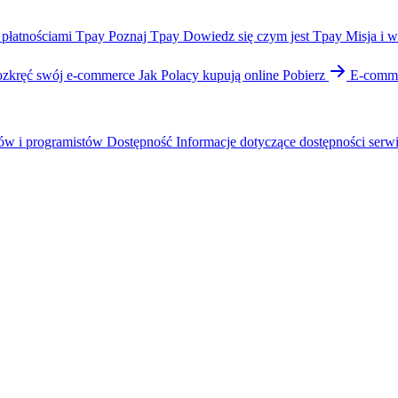
 płatnościami Tpay
Poznaj Tpay
Dowiedz się czym jest Tpay
Misja i w
zkręć swój e-commerce
Jak Polacy kupują online
Pobierz
E-comme
ów i programistów
Dostępność
Informacje dotyczące dostępności serw