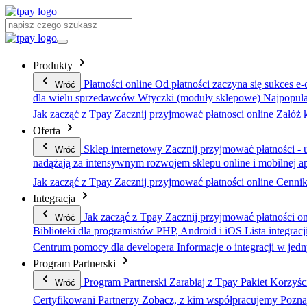
Produkty
Płatności online
Od płatności zaczyna się sukces e
Wróć
dla wielu sprzedawców
Wtyczki (moduły sklepowe)
Najpopula
Jak zacząć z Tpay
Zacznij przyjmować płatnosci online
Załóż 
Oferta
Sklep internetowy
Zacznij przyjmować płatności - u
Wróć
nadążają za intensywnym rozwojem sklepu online i mobilnej ap
Jak zacząć z Tpay
Zacznij przyjmować płatności online
Cenni
Integracja
Jak zacząć z Tpay
Zacznij przyjmować płatności on
Wróć
Biblioteki dla programistów PHP, Android i iOS
Lista integracj
Centrum pomocy dla developera
Informacje o integracji w je
Program Partnerski
Program Partnerski
Zarabiaj z Tpay
Pakiet Korzyśc
Wróć
Certyfikowani Partnerzy
Zobacz, z kim współpracujemy
Pozna