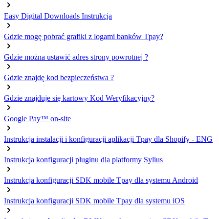
Easy Digital Downloads Instrukcja
Gdzie mogę pobrać grafiki z logami banków Tpay?
Gdzie można ustawić adres strony powrotnej ?
Gdzie znajdę kod bezpieczeństwa ?
Gdzie znajduje się kartowy Kod Weryfikacyjny?
Google Pay™ on-site
Instrukcja instalacji i konfiguracji aplikacji Tpay dla Shopify - ENG
Instrukcja konfiguracji pluginu dla platformy Sylius
Instrukcja konfiguracji SDK mobile Tpay dla systemu Android
Instrukcja konfiguracji SDK mobile Tpay dla systemu iOS