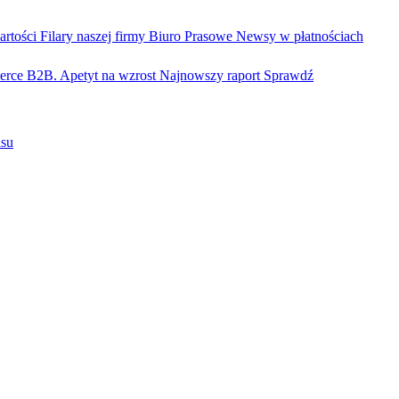
artości
Filary naszej firmy
Biuro Prasowe
Newsy w płatnościach
rce B2B. Apetyt na wzrost
Najnowszy raport
Sprawdź
isu