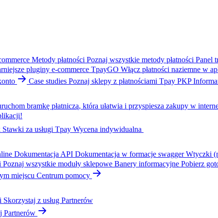
-commerce
Metody płatności
Poznaj wszystkie metody płatności
Panel t
rniejsze pluginy e-commerce
TpayGO
Włącz płatności naziemne w apl
konto
Case studies
Poznaj sklepy z płatnościami Tpay
PKP Informa
ruchom bramkę płatniczą, która ułatwia i przyspiesza zakupy w interne
likacji!
k
Stawki za usługi Tpay
Wycena indywidualna
line
Dokumentacja API
Dokumentacja w formacje swagger
Wtyczki (
i
Poznaj wszystkie moduły sklepowe
Banery informacyjne
Pobierz got
dnym miejscu
Centrum pomocy
i
Skorzystaj z usług Partnerów
j Partnerów