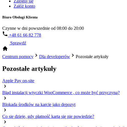
Zaloguj się
Załóż konto
Biuro Obsługi Klienta
Czynne w dni powszednie od 08:00 do 20:00
+48 61 66 82 778
Sprawdź
Centrum pomocy
Dla developerów
Pozostałe artykuły
Pozostałe artykuły
Apple Pay on-site
Błąd instalacji wtyczki WooCommerce , co może być przyczyną?
Blokada środków na karcie jako depozyt
Co się dzieje, gdy płatność kartą się nie powiedzie?